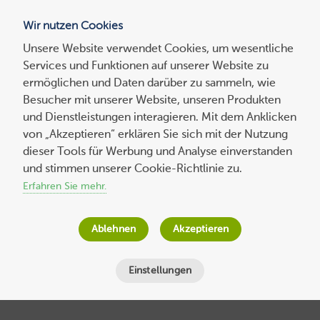
Wir nutzen Cookies
Blog
Unsere Website verwendet Cookies, um wesentliche
Services und Funktionen auf unserer Website zu
Suchen
ermöglichen und Daten darüber zu sammeln, wie
nach:
Besucher mit unserer Website, unseren Produkten
und Dienstleistungen interagieren. Mit dem Anklicken
von „Akzeptieren“ erklären Sie sich mit der Nutzung
dieser Tools für Werbung und Analyse einverstanden
Der große Social-Media-Guide: Alles über
und stimmen unserer Cookie-Richtlinie zu.
Social Networks, Social-Media-Marketing
Erfahren Sie mehr.
und Tools für das Social-Media-
Management
Ablehnen
Akzeptieren
Jana Behr
am
12. Juli 2023
Einstellungen
Lesezeit
19
Minuten