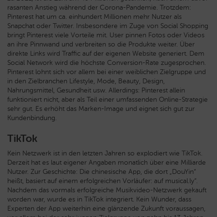
rasanten Anstieg während der Corona-Pandemie. Trotzdem:
Pinterest hat um ca. einhundert Millionen mehr Nutzer als
Snapchat oder Twitter. Insbesondere im Zuge von Social Shopping
bringt Pinterest viele Vorteile mit. User pinnen Fotos oder Videos
an ihre Pinnwand und verbreiten so die Produkte weiter. Über
direkte Links wird Traffic auf der eigenen Website generiert. Dem
Social Network wird die höchste Conversion-Rate zugesprochen.
Pinterest lohnt sich vor allem bei einer weiblichen Zielgruppe und
in den Zielbranchen Lifestyle, Mode, Beauty, Design,
Nahrungsmittel, Gesundheit usw. Allerdings: Pinterest allein
funktioniert nicht, aber als Teil einer umfassenden Online-Strategie
sehr gut. Es erhöht das Marken-Image und eignet sich gut zur
Kundenbindung.
TikTok
Kein Netzwerk ist in den letzten Jahren so explodiert wie TikTok.
Derzeit hat es laut eigener Angaben monatlich über eine Milliarde
Nutzer. Zur Geschichte: Die chinesische App, die dort „DouYin“
heißt, basiert auf einem erfolgreichen Vorläufer: auf musical.ly“.
Nachdem das vormals erfolgreiche Musikvideo-Netzwerk gekauft
worden war, wurde es in TikTok integriert. Kein Wunder, dass
Experten der App weiterhin eine glänzende Zukunft voraussagen,