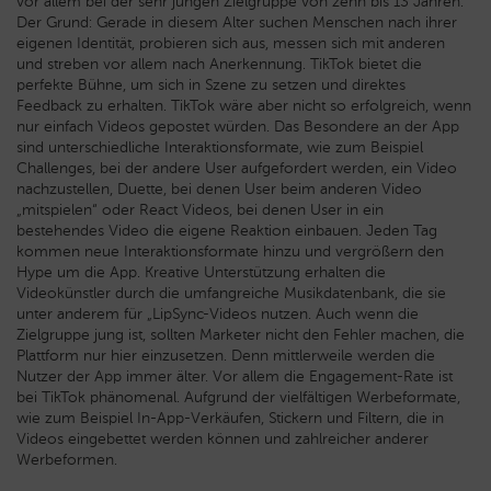
vor allem bei der sehr jungen Zielgruppe von zehn bis 13 Jahren.
Der Grund: Gerade in diesem Alter suchen Menschen nach ihrer
eigenen Identität, probieren sich aus, messen sich mit anderen
und streben vor allem nach Anerkennung. TikTok bietet die
perfekte Bühne, um sich in Szene zu setzen und direktes
Feedback zu erhalten. TikTok wäre aber nicht so erfolgreich, wenn
nur einfach Videos gepostet würden. Das Besondere an der App
sind unterschiedliche Interaktionsformate, wie zum Beispiel
Challenges, bei der andere User aufgefordert werden, ein Video
nachzustellen, Duette, bei denen User beim anderen Video
„mitspielen“ oder React Videos, bei denen User in ein
bestehendes Video die eigene Reaktion einbauen. Jeden Tag
kommen neue Interaktionsformate hinzu und vergrößern den
Hype um die App. Kreative Unterstützung erhalten die
Videokünstler durch die umfangreiche Musikdatenbank, die sie
unter anderem für „LipSync-Videos nutzen. Auch wenn die
Zielgruppe jung ist, sollten Marketer nicht den Fehler machen, die
Plattform nur hier einzusetzen. Denn mittlerweile werden die
Nutzer der App immer älter. Vor allem die Engagement-Rate ist
bei TikTok phänomenal. Aufgrund der vielfältigen Werbeformate,
wie zum Beispiel In-App-Verkäufen, Stickern und Filtern, die in
Videos eingebettet werden können und zahlreicher anderer
Werbeformen.