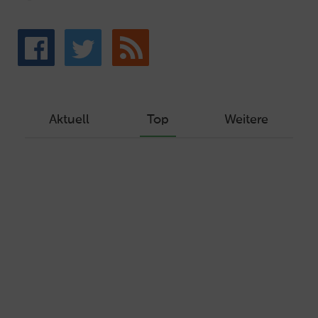
Aktuell
Top
Weitere
Wie Sie ein Let’s Encrypt Zertifikat
erstellen und in ein Webhosting-Produkt
einbinden
Veröffentlicht am Dezember 1, 2019
Autor: Wolf-Dieter Fiege
Machen Sie Ihre Webseite bereit für
HTTP/2 – HTTP/2.0 mit Ubuntu und Plesk
Veröffentlicht am Juli 19, 2017
Autor: Wolf-Dieter Fiege