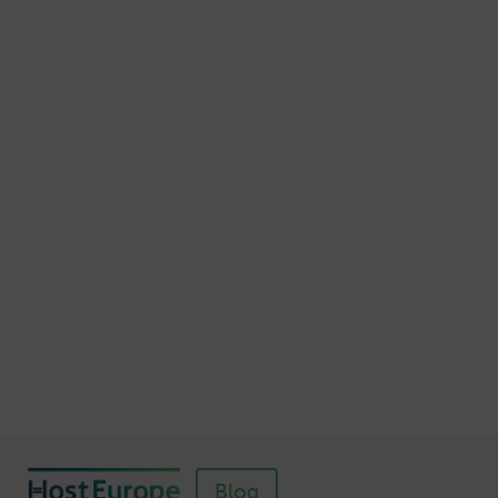
15 Möglichkeiten, die E-Mail-Adresse
geschützt darzustellen
Veröffentlicht am November 7, 2015
Autor: Thomas von Mengden
Schnellere Ladezeiten Ihrer Webseite mit
Browser-Caching
Veröffentlicht am Juli 5, 2016
Autor: Wolf-Dieter Fiege
So einfach richten Sie ein SSL-Zertifikat für
Webhosting-Produkte ein
Veröffentlicht am November 11, 2018
Autor: Wolf-Dieter Fiege
Blog