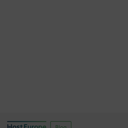
15 Möglichkeiten, die E-Mail-Adresse
geschützt darzustellen
Veröffentlicht am November 7, 2015
Autor: Thomas von Mengden
Schnellere Ladezeiten Ihrer Webseite mit
Browser-Caching
Veröffentlicht am Juli 5, 2016
Autor: Wolf-Dieter Fiege
So einfach richten Sie ein SSL-Zertifikat für
Webhosting-Produkte ein
Veröffentlicht am November 11, 2018
Autor: Wolf-Dieter Fiege
Blog