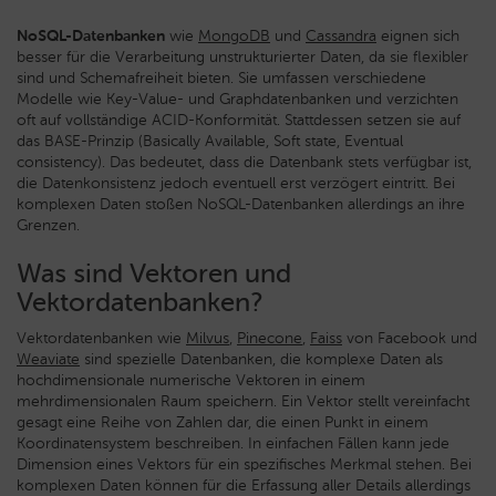
NoSQL-Datenbanken
wie
MongoDB
und
Cassandra
eignen sich
besser für die Verarbeitung unstrukturierter Daten, da sie flexibler
sind und Schemafreiheit bieten. Sie umfassen verschiedene
Modelle wie Key-Value- und Graphdatenbanken und verzichten
oft auf vollständige ACID-Konformität. Stattdessen setzen sie auf
das BASE-Prinzip (Basically Available, Soft state, Eventual
consistency). Das bedeutet, dass die Datenbank stets verfügbar ist,
die Datenkonsistenz jedoch eventuell erst verzögert eintritt. Bei
komplexen Daten stoßen NoSQL-Datenbanken allerdings an ihre
Grenzen.
Was sind Vektoren und
Vektordatenbanken?
Vektordatenbanken wie
Milvus
,
Pinecone
,
Faiss
von Facebook und
Weaviate
sind spezielle Datenbanken, die komplexe Daten als
hochdimensionale numerische Vektoren in einem
mehrdimensionalen Raum speichern. Ein Vektor stellt vereinfacht
gesagt eine Reihe von Zahlen dar, die einen Punkt in einem
Koordinatensystem beschreiben. In einfachen Fällen kann jede
Dimension eines Vektors für ein spezifisches Merkmal stehen. Bei
komplexen Daten können für die Erfassung aller Details allerdings