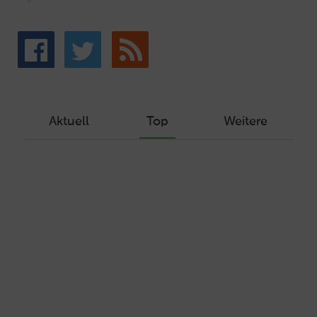
Aktuell
Top
Weitere
Wie Sie ein Let’s Encrypt Zertifikat
erstellen und in ein Webhosting-Produkt
einbinden
Veröffentlicht am Dezember 1, 2019
Autor: Wolf-Dieter Fiege
Machen Sie Ihre Webseite bereit für
HTTP/2 – HTTP/2.0 mit Ubuntu und Plesk
Veröffentlicht am Juli 19, 2017
Autor: Wolf-Dieter Fiege