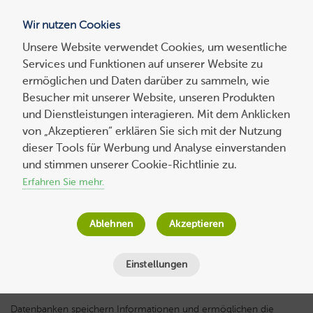
Wir nutzen Cookies
Blog
Unsere Website verwendet Cookies, um wesentliche
Services und Funktionen auf unserer Website zu
Suchen
ermöglichen und Daten darüber zu sammeln, wie
nach:
Besucher mit unserer Website, unseren Produkten
und Dienstleistungen interagieren. Mit dem Anklicken
von „Akzeptieren“ erklären Sie sich mit der Nutzung
dieser Tools für Werbung und Analyse einverstanden
Vektordatenbanken vs. herkömmliche
und stimmen unserer Cookie-Richtlinie zu.
Datenbanken: Was sind die Unterschiede?
Erfahren Sie mehr.
Host Europe
am
3. Juli 2025
Ablehnen
Akzeptieren
Lesezeit
3
Minuten
Einstellungen
Datenbanken speichern Informationen und ermöglichen die