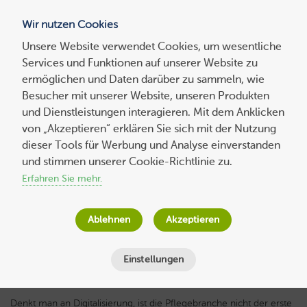
Wir nutzen Cookies
Blog
Unsere Website verwendet Cookies, um wesentliche
Services und Funktionen auf unserer Website zu
Suchen
ermöglichen und Daten darüber zu sammeln, wie
nach:
Besucher mit unserer Website, unseren Produkten
und Dienstleistungen interagieren. Mit dem Anklicken
von „Akzeptieren“ erklären Sie sich mit der Nutzung
dieser Tools für Werbung und Analyse einverstanden
Experten-
beitrag
Ein Erfahrungsbericht in Digitalisierung –
und stimmen unserer Cookie-Richtlinie zu.
ohne die Nutzer*innen geht es nicht
Erfahren Sie mehr.
Nelli Hergenröther
am
14. März 2023
Ablehnen
Akzeptieren
Lesezeit
9
Minuten
Einstellungen
Denkt man an Digitalisierung, ist die Pflegebranche nicht der erste