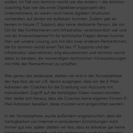
wollen. Im Fall von domino-world war das anders – die domino-
coaching App war das erste Digitalisierungsprojekt des
Unternehmens, es waren noch keine digitalen Strukturen
vorhanden, auf denen wir aufbauen konnten. Zudem gab es
keinen in-house IT Support, also keine dedizierte Person, die vor
Ort für das Funktionieren von Infrastruktur verantwortlich war und
uns als Ansprechpartner*in für technische Fragen dienen konnte.
Hier war unsere Lösung, uns mit den zwei anderen Partnerfirmen,
die für domino-world einen Teil des IT Supports und der
Infrastruktur übernehmen, eng abzustimmen und domino-world
dabei zu beraten, die notwendigen technischen Voraussetzungen
mit Hilfe der Partnerfirmen zu schaffen.
Was genau das bedeutete, stellten wir erst in der Konzeptphase
der App fest, als wir z.B. davon ausgingen, dass wir die E-Mail-
Adressen der Coaches für die Erstellung von Accounts mit
individuellem Zugriff auf die benötigten Daten nutzen konnten.
Hier stellte sich heraus, dass die Coaches keine eigenen Firmen-E-
Mail-Adressen besaßen, diese mussten erst eingerichtet werden.
In der Konzeptphase wurde außerdem angesprochen, dass die
Verfügbarkeit von Internet in ambulanten Einrichtungen nicht
immer gut war, später stellten wir fest, dass es teilweise gar keine
Internetabdeckung gab und das stellenweise auch für stationäre