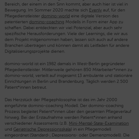
Bereich, der einem in den Sinn kommt, aber auch hier ist viel in
Bewegung. Im Sommer 2020 machte sich
Evenly
auf, für den
Pflegedienstleister
domino-world
eine digitale Version des
patentierten
domino-coaching
Modells in Form einer App zu
schaffen. Dabei entdeckten wir viel Potenzial, aber auch sehr
spezifische Herausforderungen.
Viele der Learnings, die wir aus
dem Projekt mitgenommen haben, lassen sich auch auf andere
Branchen übertragen und können damit als Leitfaden für andere
Digitalisierungsprojekte dienen.
domino-world ist ein 1982 damals in West-Berlin gegründeter
Pflegedienstleister. Mittlerweile gehören 850 Mitarbeiter*innen zu
domino-world, verteilt auf insgesamt 13 ambulante und stationäre
Einrichtungen in Berlin und Brandenburg. Täglich werden 2.500
Patient*innen betreut.
Das Herzstück der Pflegephilosophie ist das im Jahr 2000
eingeführte domino-coaching Modell. Der domino-coaching
Prozess begleitet Patient*innen über den gesamten Pflegeverlauf
hinweg. Bei der Erstaufnahme werden Patient*innen anhand
verschiedener Assessments (z.B.
Mini-Mental-State-Examination
und
Geriatrische Depressionsskala
) in ein Pflegemodell
eingeordnet (Standard-, Depressions- oder Demenzmodell). Die