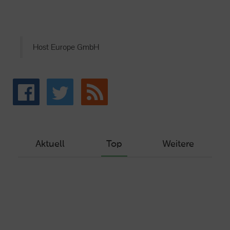
Host Europe GmbH
Aktuell
Top
Weitere
Wie Sie ein Let’s Encrypt Zertifikat
erstellen und in ein Webhosting-Produkt
einbinden
Veröffentlicht am Dezember 1, 2019
Autor: Wolf-Dieter Fiege