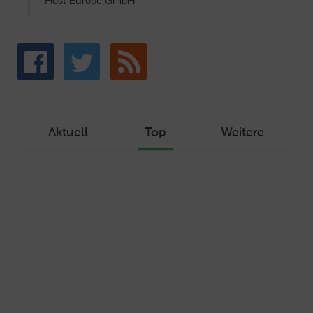
Host Europe GmbH
Aktuell
Top
Weitere
Wie Sie ein Let’s Encrypt Zertifikat
erstellen und in ein Webhosting-Produkt
einbinden
Veröffentlicht am Dezember 1, 2019
Autor: Wolf-Dieter Fiege
Machen Sie Ihre Webseite bereit für
HTTP/2 – HTTP/2.0 mit Ubuntu und Plesk
Veröffentlicht am Juli 19, 2017
Autor: Wolf-Dieter Fiege