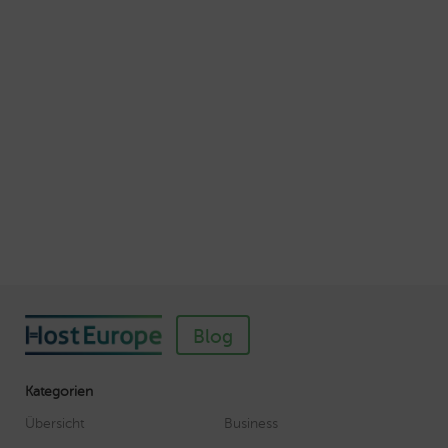
Schnellere Ladezeiten Ihrer Webseite mit
Browser-Caching
Veröffentlicht am Juli 5, 2016
Autor: Wolf-Dieter Fiege
So einfach richten Sie ein SSL-Zertifikat für
Webhosting-Produkte ein
Veröffentlicht am November 11, 2018
Autor: Wolf-Dieter Fiege
Blog
Kategorien
Übersicht
Business