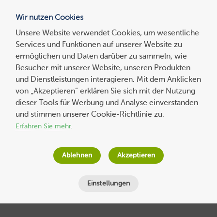
Wir nutzen Cookies
Blog
Unsere Website verwendet Cookies, um wesentliche
Services und Funktionen auf unserer Website zu
Suchen
ermöglichen und Daten darüber zu sammeln, wie
nach:
Besucher mit unserer Website, unseren Produkten
und Dienstleistungen interagieren. Mit dem Anklicken
von „Akzeptieren“ erklären Sie sich mit der Nutzung
dieser Tools für Werbung und Analyse einverstanden
6 verschiedene Möglichkeiten WordPress
und stimmen unserer Cookie-Richtlinie zu.
zu installieren – Teil 1: Die manuelle
Erfahren Sie mehr.
WordPress-Installation
Ablehnen
Akzeptieren
Wolf-Dieter Fiege
am
11. Januar 2018
Lesezeit
5
Minuten
Einstellungen