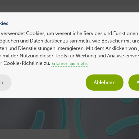
ress Hosting
WebHosting
WebServer
VPS
Dedicated 
kies
 verwendet Cookies, um wesentliche Services und Funktionen 
öglichen und Daten darüber zu sammeln, wie Besucher mit uns
ws
Tipps
Business
Sicherheit
SEO
Expertenbeiträge
en und Dienstleistungen interagieren. Mit dem Anklicken von 
ch mit der Nutzung dieser Tools für Werbung und Analyse einve
 Cookie-Richtlinie zu.
Erfahren Sie mehr.
en
Ablehnen
A