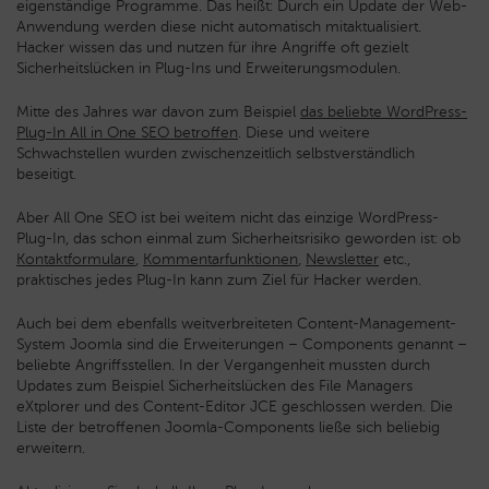
eigenständige Programme. Das heißt: Durch ein Update der Web-
Anwendung werden diese nicht automatisch mitaktualisiert.
Hacker wissen das und nutzen für ihre Angriffe oft gezielt
Sicherheitslücken in Plug-Ins und Erweiterungsmodulen.
Mitte des Jahres war davon zum Beispiel
das beliebte WordPress-
Plug-In All in One SEO betroffen
. Diese und weitere
Schwachstellen wurden zwischenzeitlich selbstverständlich
beseitigt.
Aber All One SEO ist bei weitem nicht das einzige WordPress-
Plug-In, das schon einmal zum Sicherheitsrisiko geworden ist: ob
Kontaktformulare
,
Kommentarfunktionen
,
Newsletter
etc.,
praktisches jedes Plug-In kann zum Ziel für Hacker werden.
Auch bei dem ebenfalls weitverbreiteten Content-Management-
System Joomla sind die Erweiterungen – Components genannt –
beliebte Angriffsstellen. In der Vergangenheit mussten durch
Updates zum Beispiel Sicherheitslücken des File Managers
eXtplorer und des Content-Editor JCE geschlossen werden. Die
Liste der betroffenen Joomla-Components ließe sich beliebig
erweitern.