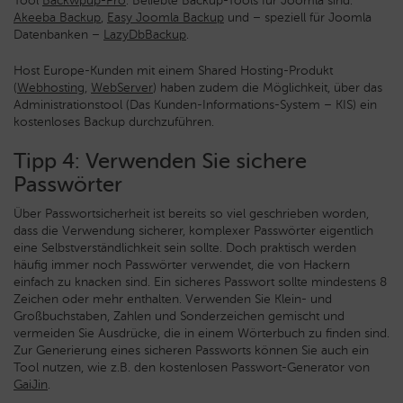
Tool
Backwpup-Pro
. Beliebte Backup-Tools für Joomla sind:
Akeeba Backup
,
Easy Joomla Backup
und – speziell für Joomla
Datenbanken –
LazyDbBackup
.
Host Europe-Kunden mit einem Shared Hosting-Produkt
(
Webhosting
,
WebServer
) haben zudem die Möglichkeit, über das
Administrationstool (Das Kunden-Informations-System – KIS) ein
kostenloses Backup durchzuführen.
Tipp 4: Verwenden Sie sichere
Passwörter
Über Passwortsicherheit ist bereits so viel geschrieben worden,
dass die Verwendung sicherer, komplexer Passwörter eigentlich
eine Selbstverständlichkeit sein sollte. Doch praktisch werden
häufig immer noch Passwörter verwendet, die von Hackern
einfach zu knacken sind. Ein sicheres Passwort sollte mindestens 8
Zeichen oder mehr enthalten. Verwenden Sie Klein- und
Großbuchstaben, Zahlen und Sonderzeichen gemischt und
vermeiden Sie Ausdrücke, die in einem Wörterbuch zu finden sind.
Zur Generierung eines sicheren Passworts können Sie auch ein
Tool nutzen, wie z.B. den kostenlosen Passwort-Generator von
GaiJin
.