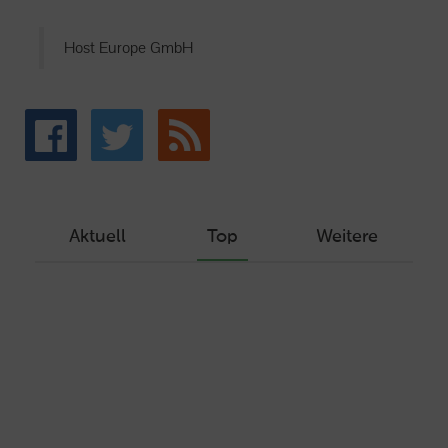
Host Europe GmbH
Aktuell
Top
Weitere
Wie Sie ein Let’s Encrypt Zertifikat
erstellen und in ein Webhosting-Produkt
einbinden
Veröffentlicht am Dezember 1, 2019
Autor: Wolf-Dieter Fiege
Machen Sie Ihre Webseite bereit für
HTTP/2 – HTTP/2.0 mit Ubuntu und Plesk