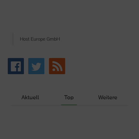
Host Europe GmbH
Aktuell
Top
Weitere
Wie Sie ein Let’s Encrypt Zertifikat
erstellen und in ein Webhosting-Produkt
einbinden
Veröffentlicht am Dezember 1, 2019