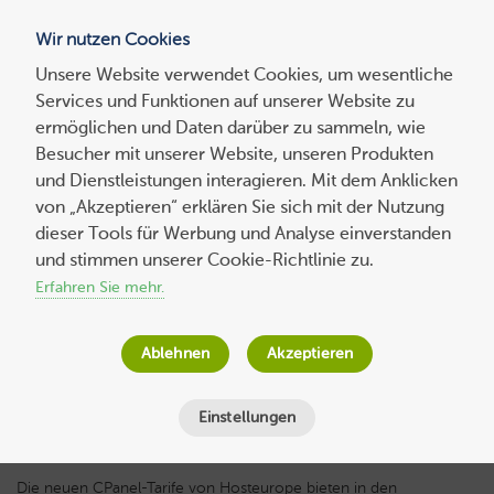
Wir nutzen Cookies
Blog
Unsere Website verwendet Cookies, um wesentliche
Services und Funktionen auf unserer Website zu
Suchen
ermöglichen und Daten darüber zu sammeln, wie
nach:
Besucher mit unserer Website, unseren Produkten
und Dienstleistungen interagieren. Mit dem Anklicken
von „Akzeptieren“ erklären Sie sich mit der Nutzung
dieser Tools für Werbung und Analyse einverstanden
Experten-
beitrag
cPanel – Let’s Encrypt Zertifikate
und stimmen unserer Cookie-Richtlinie zu.
generieren und nutzen
Erfahren Sie mehr.
Andy Dunkel
am
5. Mai 2021
Ablehnen
Akzeptieren
Lesezeit
4
Minuten
Einstellungen
Die neuen CPanel-Tarife von Hosteurope bieten in den