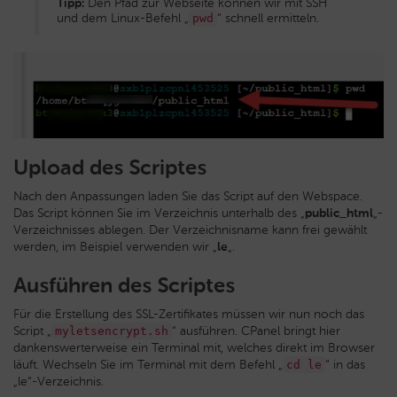
Tipp:
Den Pfad zur Webseite können wir mit SSH
und dem Linux-Befehl „
“ schnell ermitteln.
pwd
Upload des Scriptes
Nach den Anpassungen laden Sie das Script auf den Webspace.
Das Script können Sie im Verzeichnis unterhalb des „
public_html
„-
Verzeichnisses ablegen. Der Verzeichnisname kann frei gewählt
werden, im Beispiel verwenden wir „
le
„.
Ausführen des Scriptes
Für die Erstellung des SSL-Zertifikates müssen wir nun noch das
Script „
“ ausführen. CPanel bringt hier
myletsencrypt.sh
dankenswerterweise ein Terminal mit, welches direkt im Browser
läuft. Wechseln Sie im Terminal mit dem Befehl „
“ in das
cd le
„le“-Verzeichnis.