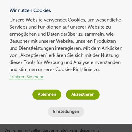
Wir nutzen Cookies
Blog
Unsere Website verwendet Cookies, um wesentliche
Services und Funktionen auf unserer Website zu
Suchen
ermöglichen und Daten darüber zu sammeln, wie
nach:
Besucher mit unserer Website, unseren Produkten
und Dienstleistungen interagieren. Mit dem Anklicken
von „Akzeptieren“ erklären Sie sich mit der Nutzung
dieser Tools für Werbung und Analyse einverstanden
Wie installiere ich ein Kontrollpanel wie
und stimmen unserer Cookie-Richtlinie zu.
cPanel auf meinem VPS?
Erfahren Sie mehr.
Host Europe
am
18. April 2024
Ablehnen
Akzeptieren
Lesezeit
3
Minuten
Einstellungen
Wer einen virtuellen Server mietet, kann diesen mit