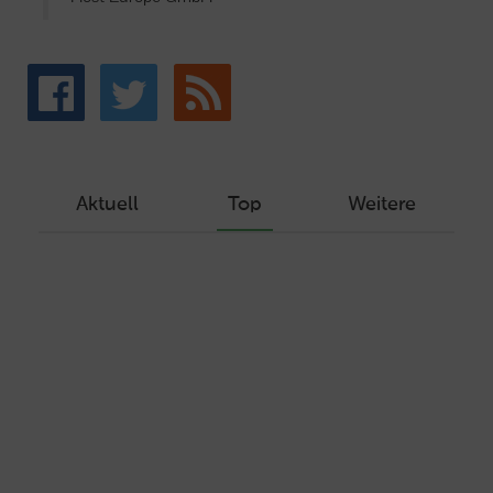
Aktuell
Top
Weitere
Wie Sie ein Let’s Encrypt Zertifikat
erstellen und in ein Webhosting-Produkt
einbinden
Veröffentlicht am Dezember 1, 2019
Autor: Wolf-Dieter Fiege
Machen Sie Ihre Webseite bereit für
HTTP/2 – HTTP/2.0 mit Ubuntu und Plesk
Veröffentlicht am Juli 19, 2017
Autor: Wolf-Dieter Fiege