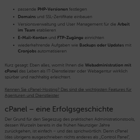
passende
PHP-Versionen
festlegen
Domains
und SSL-Zertifikate einbauen
Versionsverwaltung und User Management für die
Arbeit
im Team
etablieren
E-Mail-Konten
und
FTP-Zugänge
einrichten
wiederkehrende Aufgaben wie
Backups oder Updates
mit
Cronjobs
automatisieren
Kurz gesagt: Eben alles, womit Ihnen die
Webadministration mit
cPanel
das Leben als IT-Dienstleister oder Webagentur wirklich
spürbar und nachhaltig erleichtert.
Kennen Sie cPanel-Hosting? Das sind die wichtigsten Features für
Agenturen und Dienstleister
cPanel – eine Erfolgsgeschichte
Der Grund für den Siegeszug des praktischen Administrationstools,
dessen Wurzeln bereits in die frühen Neunziger Jahre
zurückgehen, ist einfach – und das sprichwörtlich. Denn cPanel
(das übrigens ausgeschrieben nichts anderes als „Control Panel“,