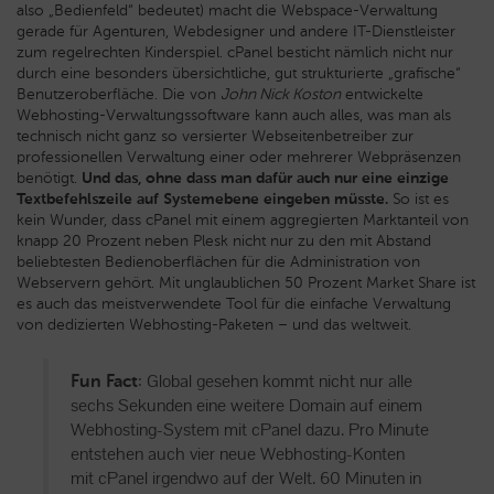
also „Bedienfeld“ bedeutet) macht die Webspace-Verwaltung
gerade für Agenturen, Webdesigner und andere IT-Dienstleister
zum regelrechten Kinderspiel. cPanel besticht nämlich nicht nur
durch eine besonders übersichtliche, gut strukturierte „grafische“
Benutzeroberfläche. Die von
John Nick Koston
entwickelte
Webhosting-Verwaltungssoftware kann auch alles, was man als
technisch nicht ganz so versierter Webseitenbetreiber zur
professionellen Verwaltung einer oder mehrerer Webpräsenzen
benötigt.
Und das, ohne dass man dafür auch nur eine einzige
Textbefehlszeile auf Systemebene eingeben müsste.
So ist es
kein Wunder, dass cPanel mit einem aggregierten Marktanteil von
knapp 20 Prozent neben Plesk nicht nur zu den mit Abstand
beliebtesten Bedienoberflächen für die Administration von
Webservern gehört. Mit unglaublichen 50 Prozent Market Share ist
es auch das meistverwendete Tool für die einfache Verwaltung
von dedizierten Webhosting-Paketen – und das weltweit.
: Global gesehen kommt nicht nur alle
Fun Fact
sechs Sekunden eine weitere Domain auf einem
Webhosting-System mit cPanel dazu. Pro Minute
entstehen auch vier neue Webhosting-Konten
mit cPanel irgendwo auf der Welt. 60 Minuten in