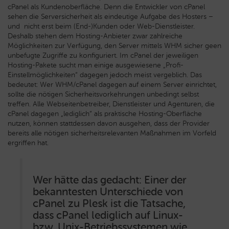
cPanel als Kundenoberfläche. Denn die Entwickler von cPanel
sehen die Serversicherheit als eindeutige Aufgabe des Hosters –
und nicht erst beim (End-)Kunden oder Web-Dienstleister.
Deshalb stehen dem Hosting-Anbieter zwar zahlreiche
Möglichkeiten zur Verfügung, den Server mittels WHM sicher geen
unbefugte Zugriffe zu konfiguriert. Im cPanel der jeweiligen
Hosting-Pakete sucht man einige ausgewiesene „Profi-
Einstellmöglichkeiten“ dagegen jedoch meist vergeblich. Das
bedeutet: Wer WHM/cPanel dagegen auf einem Server einrichtet,
sollte die nötigen Sicherheitsvorkehrungen unbedingt selbst
treffen. Alle Webseitenbetreiber, Dienstleister und Agenturen, die
cPanel dagegen „lediglich“ als praktische Hosting-Oberfläche
nutzen, können stattdessen davon ausgehen, dass der Provider
bereits alle nötigen sicherheitsrelevanten Maßnahmen im Vorfeld
ergriffen hat.
Wer hätte das gedacht: Einer der
bekanntesten Unterschiede von
cPanel zu Plesk ist die Tatsache,
dass cPanel lediglich auf Linux-
bzw. Unix-Betriebssystemen wie