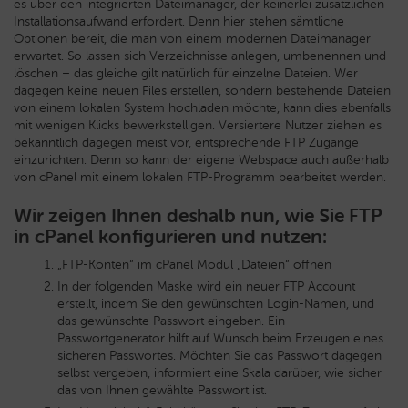
es über den integrierten Dateimanager, der keinerlei zusätzlichen
Installationsaufwand erfordert. Denn hier stehen sämtliche
Optionen bereit, die man von einem modernen Dateimanager
erwartet. So lassen sich Verzeichnisse anlegen, umbenennen und
löschen – das gleiche gilt natürlich für einzelne Dateien. Wer
dagegen keine neuen Files erstellen, sondern bestehende Dateien
von einem lokalen System hochladen möchte, kann dies ebenfalls
mit wenigen Klicks bewerkstelligen. Versiertere Nutzer ziehen es
bekanntlich dagegen meist vor, entsprechende FTP Zugänge
einzurichten. Denn so kann der eigene Webspace auch außerhalb
von cPanel mit einem lokalen FTP-Programm bearbeitet werden.
Wir zeigen Ihnen deshalb nun, wie Sie FTP
in cPanel konfigurieren und nutzen:
„FTP-Konten“ im cPanel Modul „Dateien“ öffnen
In der folgenden Maske wird ein neuer FTP Account
erstellt, indem Sie den gewünschten Login-Namen, und
das gewünschte Passwort eingeben. Ein
Passwortgenerator hilft auf Wunsch beim Erzeugen eines
sicheren Passwortes. Möchten Sie das Passwort dagegen
selbst vergeben, informiert eine Skala darüber, wie sicher
das von Ihnen gewählte Passwort ist.