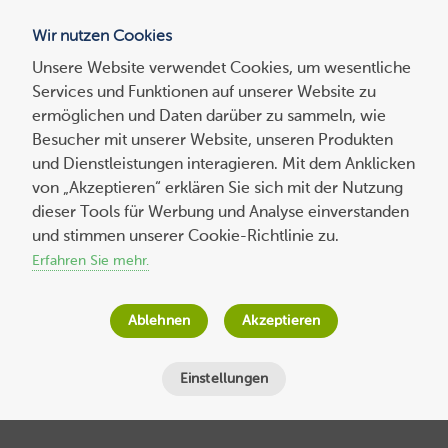
Wir nutzen Cookies
Blog
Unsere Website verwendet Cookies, um wesentliche
Services und Funktionen auf unserer Website zu
Suchen
ermöglichen und Daten darüber zu sammeln, wie
nach:
Besucher mit unserer Website, unseren Produkten
und Dienstleistungen interagieren. Mit dem Anklicken
von „Akzeptieren“ erklären Sie sich mit der Nutzung
dieser Tools für Werbung und Analyse einverstanden
Die Plesk-Alternative: Was ist cPanel –
und stimmen unserer Cookie-Richtlinie zu.
und was kann dieses Admin-Tool? Unser
Erfahren Sie mehr.
cPanel-Guide zum Gratis-Download
Ablehnen
Akzeptieren
Host Europe
am
24. Januar 2022
Lesezeit
13
Minuten
Einstellungen