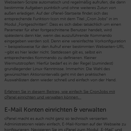
Webseiten-Scripte automatisch und regelmäßig aufrufen, die dann
bestimmte Aufgaben pünktlich und ohne weiteres Zutun von
außen erledigen. Auf der cPanel-Startseite findet sich das
entsprechende Funktion-Icon mit dem Titel „Cron Jobs“ in im
Modul „Fortgeschritten“. Dass es sich dabei tatsächlich um einen
Parameter für eher fortgeschrittene Benutzer handelt, wird
spätestens dann klar, wenn das auszuführende Kommando
eingegeben werden soll. Denn eine vereinfachte Vorkonfiguration
– beispielsweise für den Aufruf einer bestimmten Webseiten-URL
–gibt es hier leider nicht. Stattdessen gilt es, selbst ein
entsprechendes Kommando zu definieren. Kleiner
Wermutstropfen: Hierfür bedarf es in der Regel (zumindest)
grundlegender Linux-Kenntnisse. Immerhin: Die Wahl des
gewünschten Aktionsintervalls geht mit den praktischen
Auswahllisten dann wieder schnell und einfach von der Hand.
Erfahren Sie in diesem Beitrag, wie einfach Sie CronJobs mit
cPanel einrichten und verwalten können.
E-Mail Konten einrichten & verwalten
cPanel macht es auch nicht ganz so technisch versierten
Administratoren relativ einfach, E-Mail-Konten auf der Webseite zu
konfigurieren. Navigieren Sie im cPanel zum Modul „E-Mail“ und