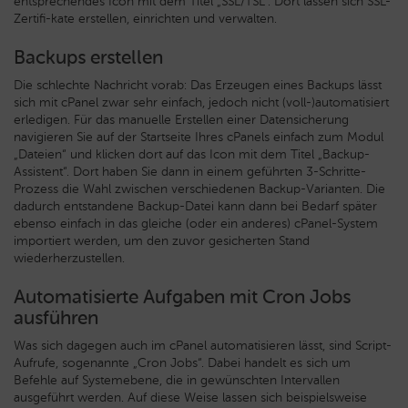
entsprechendes Icon mit dem Titel „SSL/TSL“. Dort lassen sich SSL-
Zertifi-kate erstellen, einrichten und verwalten.
Backups erstellen
Die schlechte Nachricht vorab: Das Erzeugen eines Backups lässt
sich mit cPanel zwar sehr einfach, jedoch nicht (voll-)automatisiert
erledigen. Für das manuelle Erstellen einer Datensicherung
navigieren Sie auf der Startseite Ihres cPanels einfach zum Modul
„Dateien“ und klicken dort auf das Icon mit dem Titel „Backup-
Assistent“. Dort haben Sie dann in einem geführten 3-Schritte-
Prozess die Wahl zwischen verschiedenen Backup-Varianten. Die
dadurch entstandene Backup-Datei kann dann bei Bedarf später
ebenso einfach in das gleiche (oder ein anderes) cPanel-System
importiert werden, um den zuvor gesicherten Stand
wiederherzustellen.
Automatisierte Aufgaben mit Cron Jobs
ausführen
Was sich dagegen auch im cPanel automatisieren lässt, sind Script-
Aufrufe, sogenannte „Cron Jobs“. Dabei handelt es sich um
Befehle auf Systemebene, die in gewünschten Intervallen
ausgeführt werden. Auf diese Weise lassen sich beispielsweise