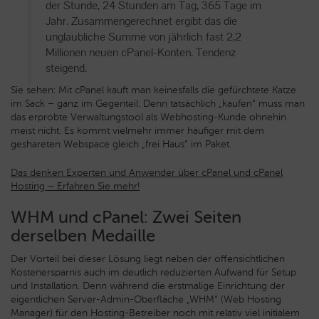
der Stunde, 24 Stunden am Tag, 365 Tage im
Jahr. Zusammengerechnet ergibt das die
unglaubliche Summe von jährlich fast 2,2
Millionen neuen cPanel-Konten. Tendenz
steigend.
Sie sehen: Mit cPanel kauft man keinesfalls die gefürchtete Katze
im Sack – ganz im Gegenteil. Denn tatsächlich „kaufen“ muss man
das erprobte Verwaltungstool als Webhosting-Kunde ohnehin
meist nicht. Es kommt vielmehr immer häufiger mit dem
geshareten Webspace gleich „frei Haus“ im Paket.
Das denken Experten und Anwender über cPanel und cPanel
Hosting – Erfahren Sie mehr!
WHM und cPanel: Zwei Seiten
derselben Medaille
Der Vorteil bei dieser Lösung liegt neben der offensichtlichen
Kostenersparnis auch im deutlich reduzierten Aufwand für Setup
und Installation. Denn während die erstmalige Einrichtung der
eigentlichen Server-Admin-Oberfläche „WHM“ (Web Hosting
Manager) für den Hosting-Betreiber noch mit relativ viel initialem