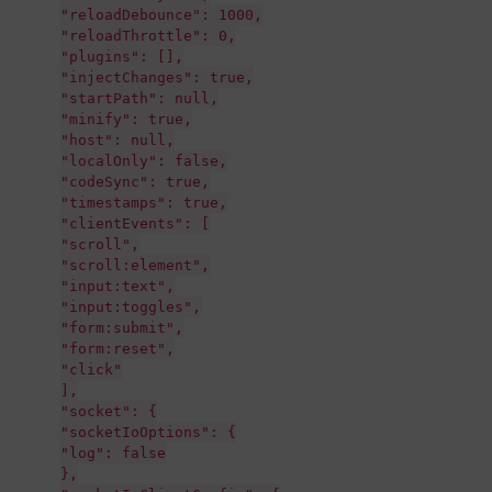
"reloadDebounce": 1000,
"reloadThrottle": 0,
"plugins": [],
"injectChanges": true,
"startPath": null,
"minify": true,
"host": null,
"localOnly": false,
"codeSync": true,
"timestamps": true,
"clientEvents": [
"scroll",
"scroll:element",
"input:text",
"input:toggles",
"form:submit",
"form:reset",
"click"
],
"socket": {
"socketIoOptions": {
"log": false
},