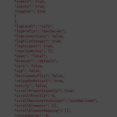
"submit": true,
"inputs": true,
"toggles": true
}
},
"logLevel": "info",
"logPrefix": "DevServer",
"logConnections": false,
"logFileChanges": true,
"logSnippet": true,
"rewriteRules": [],
"open": "local",
"browser": "default",
"cors": false,
"xip": false,
"hostnameSuffix": false,
"reloadOnRestart": true,
"notify": false,
"scrollProportionally": true,
"scrollThrottle": 0,
"scrollRestoreTechnique": "window.name",
"scrollElements": [],
"scrollElementMapping": [],
"reloadDelay": 0,