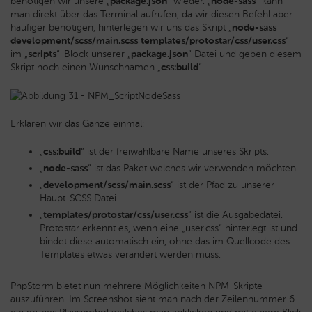
benötigen wir unsere „
package.json
“ wieder. „
node-sass
“ kann
man direkt über das Terminal aufrufen, da wir diesen Befehl aber
häufiger benötigen, hinterlegen wir uns das Skript „
node-sass
development/scss/main.scss templates/protostar/css/user.css
“
im „
scripts
“-Block unserer „
package.json
“ Datei und geben diesem
Skript noch einen Wunschnamen „
css:build
“.
Erklären wir das Ganze einmal:
„
css:build
“ ist der freiwählbare Name unseres Skripts.
„
node-sass
“ ist das Paket welches wir verwenden möchten.
„
development/scss/main.scss
“ ist der Pfad zu unserer
Haupt-SCSS Datei.
„
templates/protostar/css/user.css
“ ist die Ausgabedatei.
Protostar erkennt es, wenn eine „user.css“ hinterlegt ist und
bindet diese automatisch ein, ohne das im Quellcode des
Templates etwas verändert werden muss.
PhpStorm bietet nun mehrere Möglichkeiten NPM-Skripte
auszuführen. Im Screenshot sieht man nach der Zeilennummer 6