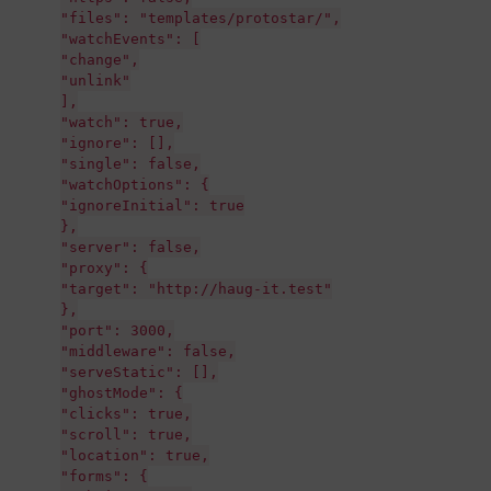
"files": "templates/protostar/",
"watchEvents": [
"change",
"unlink"
],
"watch": true,
"ignore": [],
"single": false,
"watchOptions": {
"ignoreInitial": true
},
"server": false,
"proxy": {
"target": "http://haug-it.test"
},
"port": 3000,
"middleware": false,
"serveStatic": [],
"ghostMode": {
"clicks": true,
"scroll": true,
"location": true,
"forms": {