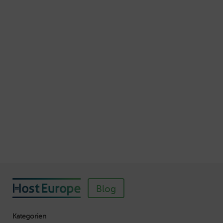
Autor: Thomas von Mengden
Schnellere Ladezeiten Ihrer Webseite mit
Browser-Caching
Veröffentlicht am Juli 5, 2016
Autor: Wolf-Dieter Fiege
So einfach richten Sie ein SSL-Zertifikat für
Webhosting-Produkte ein
Veröffentlicht am November 11, 2018
Autor: Wolf-Dieter Fiege
Blog
Kategorien