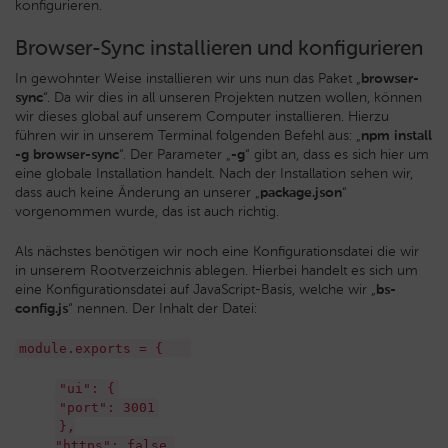
konfigurieren.
Browser-Sync installieren und konfigurieren
In gewohnter Weise installieren wir uns nun das Paket „
browser-
sync
“. Da wir dies in all unseren Projekten nutzen wollen, können
wir dieses global auf unserem Computer installieren. Hierzu
führen wir in unserem Terminal folgenden Befehl aus: „
npm install
-g browser-sync
“. Der Parameter „
-g
“ gibt an, dass es sich hier um
eine globale Installation handelt. Nach der Installation sehen wir,
dass auch keine Änderung an unserer „
package.json
“
vorgenommen wurde, das ist auch richtig.
Als nächstes benötigen wir noch eine Konfigurationsdatei die wir
in unserem Rootverzeichnis ablegen. Hierbei handelt es sich um
eine Konfigurationsdatei auf JavaScript-Basis, welche wir „
bs-
config.js
“ nennen. Der Inhalt der Datei:
module.exports = {
"ui": {
"port": 3001
},
"https": false,