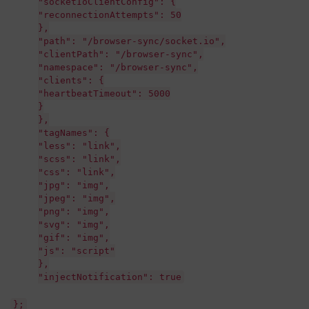
"socketIoClientConfig": {
"reconnectionAttempts": 50
},
"path": "/browser-sync/socket.io",
"clientPath": "/browser-sync",
"namespace": "/browser-sync",
"clients": {
"heartbeatTimeout": 5000
}
},
"tagNames": {
"less": "link",
"scss": "link",
"css": "link",
"jpg": "img",
"jpeg": "img",
"png": "img",
"svg": "img",
"gif": "img",
"js": "script"
},
"injectNotification": true
};