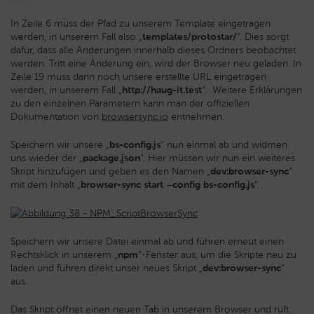
In Zeile 6 muss der Pfad zu unserem Template eingetragen
werden, in unserem Fall also „
templates/protostar/
“. Dies sorgt
dafür, dass alle Änderungen innerhalb dieses Ordners beobachtet
werden. Tritt eine Änderung ein, wird der Browser neu geladen. In
Zeile 19 muss dann noch unsere erstellte URL eingetragen
werden, in unserem Fall „
http://haug-it.test
“. Weitere Erklärungen
zu den einzelnen Parametern kann man der offiziellen
Dokumentation von
browsersync.io
entnehmen.
Speichern wir unsere „
bs-config.js
“ nun einmal ab und widmen
uns wieder der „
package.json
“. Hier müssen wir nun ein weiteres
Skript hinzufügen und geben es den Namen „
dev:browser-sync
“
mit dem Inhalt „
browser-sync start –config bs-config.js
“.
Speichern wir unsere Datei einmal ab und führen erneut einen
Rechtsklick in unserem „
npm
“-Fenster aus, um die Skripte neu zu
laden und führen direkt unser neues Skript „
dev:browser-sync
“
aus.
Das Skript öffnet einen neuen Tab in unserem Browser und ruft