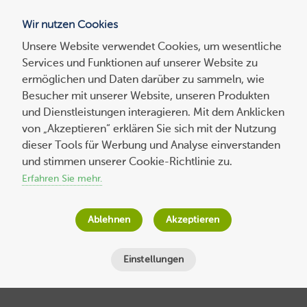
Wir nutzen Cookies
Blog
Unsere Website verwendet Cookies, um wesentliche
Services und Funktionen auf unserer Website zu
Suchen
ermöglichen und Daten darüber zu sammeln, wie
nach:
Besucher mit unserer Website, unseren Produkten
und Dienstleistungen interagieren. Mit dem Anklicken
von „Akzeptieren“ erklären Sie sich mit der Nutzung
dieser Tools für Werbung und Analyse einverstanden
Experten-
beitrag
Lokale Entwicklungsumgebung mit
und stimmen unserer Cookie-Richtlinie zu.
Joomla!, NPM, SASS-Compiling (SCSS)
Erfahren Sie mehr.
und Browser-Sync – Teil 2
Ablehnen
Akzeptieren
Tonino Gerns
am
14. August 2019
Lesezeit
8
Minuten
Einstellungen