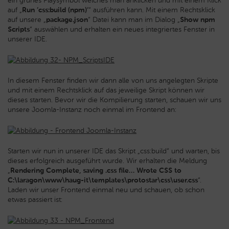
ein grünes Playsymbol welches man anklicken und mit einem Klick
auf „
Run ‘css:build (npm)‘
“ ausführen kann. Mit einem Rechtsklick
auf unsere „
package.json
“ Datei kann man im Dialog „
Show npm
Scripts
“ auswählen und erhalten ein neues integriertes Fenster in
unserer IDE.
In diesem Fenster finden wir dann alle von uns angelegten Skripte
und mit einem Rechtsklick auf das jeweilige Skript können wir
dieses starten. Bevor wir die Kompilierung starten, schauen wir uns
unsere Joomla-Instanz noch einmal im Frontend an:
Starten wir nun in unserer IDE das Skript „css:build“ und warten, bis
dieses erfolgreich ausgeführt wurde. Wir erhalten die Meldung
„
Rendering Complete, saving .css file… Wrote CSS to
C:\laragon\www\haug-it\templates\protostar\css\user.css
“.
Laden wir unser Frontend einmal neu und schauen, ob schon
etwas passiert ist: