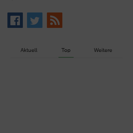
Aktuell
Top
Weitere
Wie Sie ein Let’s Encrypt Zertifikat
erstellen und in ein Webhosting-Produkt
einbinden
Veröffentlicht am Dezember 1, 2019
Autor: Wolf-Dieter Fiege
Machen Sie Ihre Webseite bereit für
HTTP/2 – HTTP/2.0 mit Ubuntu und Plesk
Veröffentlicht am Juli 19, 2017
Autor: Wolf-Dieter Fiege