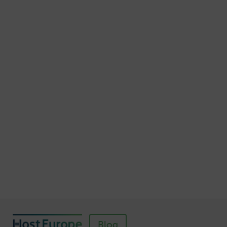
15 Möglichkeiten, die E-Mail-Adresse
geschützt darzustellen
Veröffentlicht am November 7, 2015
Autor: Thomas von Mengden
Schnellere Ladezeiten Ihrer Webseite mit
Browser-Caching
Veröffentlicht am Juli 5, 2016
Autor: Wolf-Dieter Fiege
So einfach richten Sie ein SSL-Zertifikat für
Webhosting-Produkte ein
Veröffentlicht am November 11, 2018
Autor: Wolf-Dieter Fiege
Blog