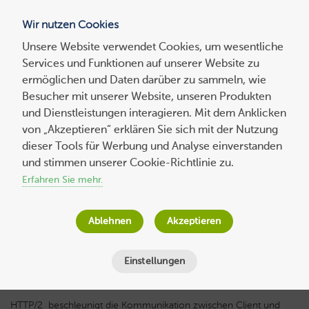
Wir nutzen Cookies
Blog
Unsere Website verwendet Cookies, um wesentliche
Services und Funktionen auf unserer Website zu
Suchen
ermöglichen und Daten darüber zu sammeln, wie
nach:
Besucher mit unserer Website, unseren Produkten
und Dienstleistungen interagieren. Mit dem Anklicken
von „Akzeptieren“ erklären Sie sich mit der Nutzung
dieser Tools für Werbung und Analyse einverstanden
HTTP/2: Der Standard für schnellere
und stimmen unserer Cookie-Richtlinie zu.
Ladezeiten
Erfahren Sie mehr.
Host Europe
am
26. Januar 2021
Ablehnen
Akzeptieren
Lesezeit
4
Minuten
Einstellungen
HTTP/2 beschleunigt die Kommunikation zwischen Client und