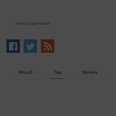
Host Europe GmbH
Aktuell
Top
Weitere
Wie Sie ein Let’s Encrypt Zertifikat
erstellen und in ein Webhosting-Produkt
einbinden
Veröffentlicht am Dezember 1, 2019
Autor: Wolf-Dieter Fiege