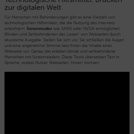
zur digitalen Welt
Für Menschen mit Behinderungen gibt es eine Vielzahl von
technologischen Hilfsmitteln, die die Nutzung des Internets
erleichtern.
Screenreader
wie JAWS oder NVDA ermöglichen
Blinden und Sehbehinderten das ‚Lesen‘ von Webseiten durch
akustische Ausgabe. Stellen Sie sich vor, Sie schließen die Augen
und eine angenehme Stimme liest Ihnen die Inhalte einer
Webseite vor. Genau das erleben blinde und sehbehinderte
Menschen mit Screenreadern. Diese Tools übersetzen Text in
Sprache, sodass Nutzer Webseiten ‚hören‘ können.