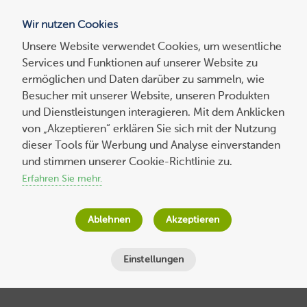
Wir nutzen Cookies
Blog
Unsere Website verwendet Cookies, um wesentliche
Services und Funktionen auf unserer Website zu
Suchen
ermöglichen und Daten darüber zu sammeln, wie
nach:
Besucher mit unserer Website, unseren Produkten
und Dienstleistungen interagieren. Mit dem Anklicken
von „Akzeptieren“ erklären Sie sich mit der Nutzung
dieser Tools für Werbung und Analyse einverstanden
Experten-
beitrag
Warum Accessibility jeden angeht und was
und stimmen unserer Cookie-Richtlinie zu.
Sie bei der Entwicklung von Webseiten
Erfahren Sie mehr.
beachten sollten
Ablehnen
Akzeptieren
Astrid Kramer
am
4. Juli 2024
Lesezeit
7
Minuten
Einstellungen