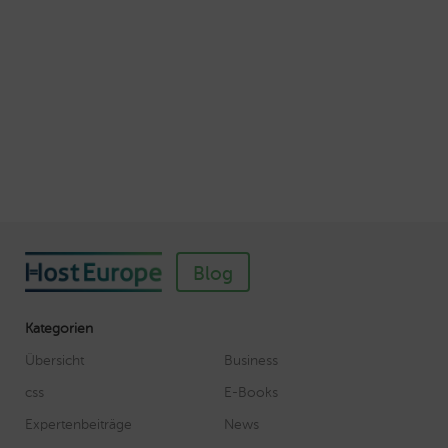
Autor: Wolf-Dieter Fiege
So einfach richten Sie ein SSL-Zertifikat für
Webhosting-Produkte ein
Veröffentlicht am November 11, 2018
Autor: Wolf-Dieter Fiege
Blog
Kategorien
Übersicht
Business
css
E-Books
Expertenbeiträge
News