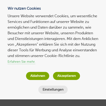
Wir nutzen Cookies
Blog
Unsere Website verwendet Cookies, um wesentliche
Services und Funktionen auf unserer Website zu
Suchen
ermöglichen und Daten darüber zu sammeln, wie
nach:
Besucher mit unserer Website, unseren Produkten
und Dienstleistungen interagieren. Mit dem Anklicken
von „Akzeptieren“ erklären Sie sich mit der Nutzung
dieser Tools für Werbung und Analyse einverstanden
SSL-Zertifikate zum Schutz von E-Mails
und stimmen unserer Cookie-Richtlinie zu.
einbinden und weitere Vorteile von Plesk
Erfahren Sie mehr.
Onyx
Ablehnen
Akzeptieren
Wolf-Dieter Fiege
am
27. März 2017
Lesezeit
5
Minuten
Einstellungen