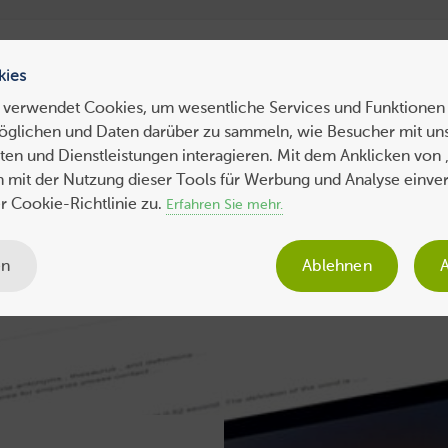
ress Hosting
WebHosting
WebServer
VPS
Dedicated 
kies
 verwendet Cookies, um wesentliche Services und Funktionen 
öglichen und Daten darüber zu sammeln, wie Besucher mit uns
ws
Tipps
Business
Sicherheit
SEO
Expertenbeiträge
en und Dienstleistungen interagieren. Mit dem Anklicken von 
ch mit der Nutzung dieser Tools für Werbung und Analyse einve
 Cookie-Richtlinie zu.
Erfahren Sie mehr.
en
Ablehnen
A