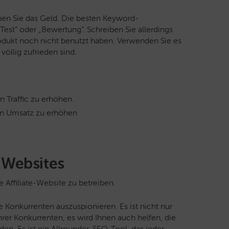
nen Sie das Geld. Die besten Keyword-
t“ oder „Bewertung“. Schreiben Sie allerdings
odukt noch nicht benutzt haben. Verwenden Sie es
völlig zufrieden sind.
n Traffic zu erhöhen.
en Umsatz zu erhöhen
e-Websites
e Affiliate-Website zu betreiben.
re Konkurrenten auszuspionieren. Es ist nicht nur
rer Konkurrenten, es wird Ihnen auch helfen, die
nden. Es ist ein Allrounder-SEO-Tool, das jeder