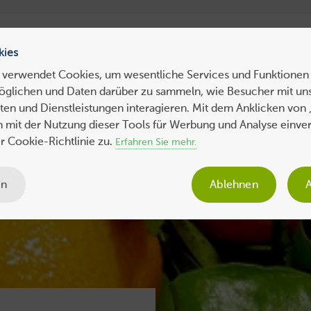
ress Hosting
WebHosting
WebServer
VPS
Dedicated 
kies
 verwendet Cookies, um wesentliche Services und Funktionen 
öglichen und Daten darüber zu sammeln, wie Besucher mit uns
ws
Tipps
Business
Sicherheit
SEO
Expertenbeiträge
en und Dienstleistungen interagieren. Mit dem Anklicken von 
ch mit der Nutzung dieser Tools für Werbung und Analyse einve
 Cookie-Richtlinie zu.
Erfahren Sie mehr.
en
Ablehnen
A