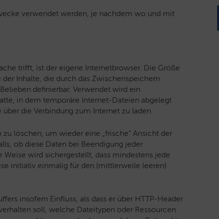
tzzwecke verwendet werden, je nachdem wo und mit
he trifft, ist der eigene Internetbrowser. Die Größe
e der Inhalte, die durch das Zwischenspeichern
 Belieben definierbar. Verwendet wird ein
latte, in dem temporäre Internet-Dateien abgelegt
ie über die Verbindung zum Internet zu laden.
 zu löschen, um wieder eine „frische“ Ansicht der
falls, ob diese Daten bei Beendigung jeder
e Weise wird sichergestellt, dass mindestens jede
se initiativ einmalig für den (mittlerweile leeren)
fers insofern Einfluss, als dass er über HTTP-Header
verhalten soll, welche Dateitypen oder Ressourcen