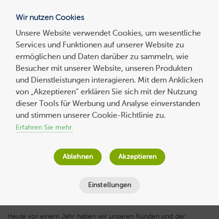
Wir nutzen Cookies
Blog
Unsere Website verwendet Cookies, um wesentliche
Services und Funktionen auf unserer Website zu
Suchen
ermöglichen und Daten darüber zu sammeln, wie
nach:
Besucher mit unserer Website, unseren Produkten
und Dienstleistungen interagieren. Mit dem Anklicken
von „Akzeptieren“ erklären Sie sich mit der Nutzung
dieser Tools für Werbung und Analyse einverstanden
Von 0 auf über 130.000 Visits in einem
und stimmen unserer Cookie-Richtlinie zu.
Jahr – Happy Birthday Host Europe Blog
Erfahren Sie mehr.
Wolf-Dieter Fiege
am
7. Mai 2015
Ablehnen
Akzeptieren
Lesezeit
4
Minuten
Einstellungen
Heute vor einem Jahr haben wir unseren Kunden und der