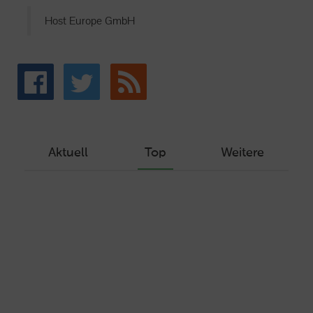
Host Europe GmbH
Aktuell
Top
Weitere
Wie Sie ein Let’s Encrypt Zertifikat
erstellen und in ein Webhosting-Produkt
einbinden
Veröffentlicht am Dezember 1, 2019
Autor: Wolf-Dieter Fiege
Machen Sie Ihre Webseite bereit für
HTTP/2 – HTTP/2.0 mit Ubuntu und Plesk
Veröffentlicht am Juli 19, 2017