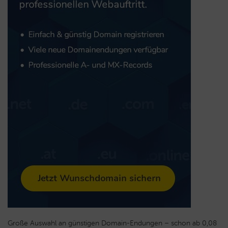
Große Auswahl an günstigen Domain-Endungen – schon ab 0,08