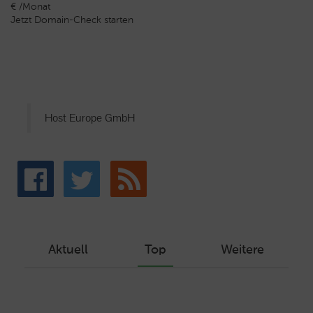
€ /Monat
Jetzt Domain-Check starten
Host Europe GmbH
Aktuell
Top
Weitere
Wie Sie ein Let’s Encrypt Zertifikat
erstellen und in ein Webhosting-Produkt