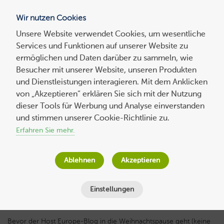
Wir nutzen Cookies
Blog
Unsere Website verwendet Cookies, um wesentliche
Services und Funktionen auf unserer Website zu
Suchen
ermöglichen und Daten darüber zu sammeln, wie
nach:
Besucher mit unserer Website, unseren Produkten
und Dienstleistungen interagieren. Mit dem Anklicken
von „Akzeptieren“ erklären Sie sich mit der Nutzung
dieser Tools für Werbung und Analyse einverstanden
Unsere Top-Blogartikel zu den drei
und stimmen unserer Cookie-Richtlinie zu.
wichtigsten IT-Themen 2017
Erfahren Sie mehr.
Wolf-Dieter Fiege
am
23. Dezember 2016
Ablehnen
Akzeptieren
Lesezeit
3
Minuten
Einstellungen
Bevor der Host Europe-Blog in die Weihnachtspause geht (keine