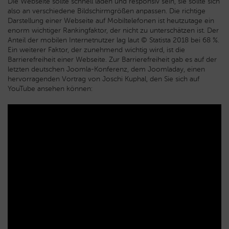
Die Webseite sollte schnell laden und responsiv sein, sie sollte sich
also an verschiedene Bildschirmgrößen anpassen. Die richtige
Darstellung einer Webseite auf Mobiltelefonen ist heutzutage ein
enorm wichtiger Rankingfaktor, der nicht zu unterschätzen ist. Der
Anteil der mobilen Internetnutzer lag laut © Statista 2018 bei 68 %.
Ein weiterer Faktor, der zunehmend wichtig wird, ist die
Barrierefreiheit einer Webseite. Zur Barrierefreiheit gab es auf der
letzten deutschen Joomla-Konferenz, dem Joomladay, einen
hervorragenden Vortrag von Joschi Kuphal, den Sie sich auf
YouTube ansehen können: