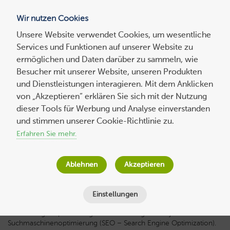
Wir nutzen Cookies
Blog
Unsere Website verwendet Cookies, um wesentliche
Services und Funktionen auf unserer Website zu
Suchen
ermöglichen und Daten darüber zu sammeln, wie
nach:
Besucher mit unserer Website, unseren Produkten
und Dienstleistungen interagieren. Mit dem Anklicken
von „Akzeptieren“ erklären Sie sich mit der Nutzung
dieser Tools für Werbung und Analyse einverstanden
Experten-
beitrag
Joomla OnPage-Optimierung
und stimmen unserer Cookie-Richtlinie zu.
Erfahren Sie mehr.
Elisa Foltyn
am
15. Oktober 2019
Lesezeit
21
Minuten
Ablehnen
Akzeptieren
Einstellungen
Eine OnPage-Optimierung ist die Grundlage einer jeden
Suchmaschinenoptimierung (SEO – Search Engine Optimization).