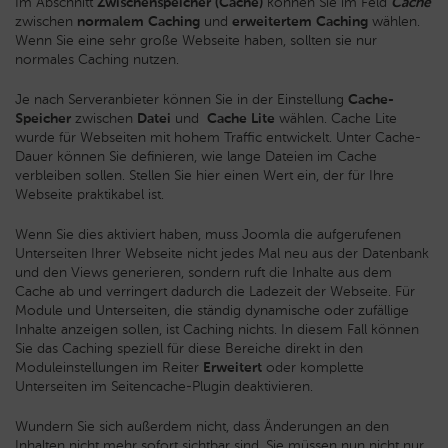
Im Abschnitt
Zwischenspeicher (Cache)
können Sie im Feld
Cache
zwischen
normalem Caching
und
erweitertem Caching
wählen.
Wenn Sie eine sehr große Webseite haben, sollten sie nur
normales Caching nutzen.
Je nach Serveranbieter können Sie in der Einstellung
Cache-
Speicher
zwischen
Datei
und
Cache Lite
wählen. Cache Lite
wurde für Webseiten mit hohem Traffic entwickelt. Unter Cache-
Dauer können Sie definieren, wie lange Dateien im Cache
verbleiben sollen. Stellen Sie hier einen Wert ein, der für Ihre
Webseite praktikabel ist.
Wenn Sie dies aktiviert haben, muss Joomla die aufgerufenen
Unterseiten Ihrer Webseite nicht jedes Mal neu aus der Datenbank
und den Views generieren, sondern ruft die Inhalte aus dem
Cache ab und verringert dadurch die Ladezeit der Webseite. Für
Module und Unterseiten, die ständig dynamische oder zufällige
Inhalte anzeigen sollen, ist Caching nichts. In diesem Fall können
Sie das Caching speziell für diese Bereiche direkt in den
Moduleinstellungen im Reiter
Erweitert
oder komplette
Unterseiten im Seitencache-Plugin deaktivieren.
Wundern Sie sich außerdem nicht, dass Änderungen an den
Inhalten nicht mehr sofort sichtbar sind. Sie müssen nun nicht nur