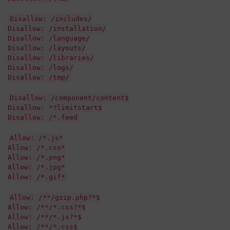
Disallow: /includes/
Disallow: /installation/
Disallow: /language/
Disallow: /layouts/
Disallow: /libraries/
Disallow: /logs/
Disallow: /tmp/
Disallow: /component/content$
Disallow: *?limitstart$
Disallow: /*.feed
Allow: /*.js*
Allow: /*.css*
Allow: /*.png*
Allow: /*.jpg*
Allow: /*.gif*
Allow: /**/gzip.php?*$
Allow: /**/*.css?*$
Allow: /**/*.js?*$
Allow: /**/*.css$