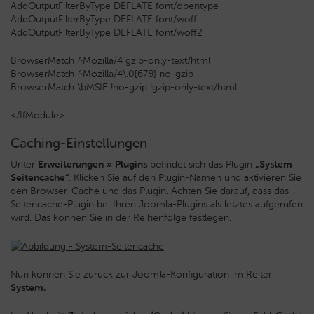
AddOutputFilterByType DEFLATE font/opentype
AddOutputFilterByType DEFLATE font/woff
AddOutputFilterByType DEFLATE font/woff2
BrowserMatch ^Mozilla/4 gzip-only-text/html
BrowserMatch ^Mozilla/4\.0[678] no-gzip
BrowserMatch \bMSIE !no-gzip !gzip-only-text/html
</IfModule>
Caching-Einstellungen
Unter
Erweiterungen » Plugins
befindet sich das Plugin
„System –
Seitencache“
. Klicken Sie auf den Plugin-Namen und aktivieren Sie
den Browser-Cache und das Plugin. Achten Sie darauf, dass das
Seitencache-Plugin bei Ihren Joomla-Plugins als letztes aufgerufen
wird. Das können Sie in der Reihenfolge festlegen.
Nun können Sie zurück zur Joomla-Konfiguration im Reiter
System.