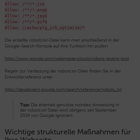
Allow: /**/*.js$
Allow: /**/*.png$
Allow: /**/*.jpg$
Allow: /**/*.gif$
Allow: /cache/plg_jch_optimize/*
Die erstellte robots.txt-Datei kann man anschließend in der
Google-Search-Konsole auf ihre Funktion hin prüfen:
https://www.google.com/webmasters/tools/robots-testing-tool
Regeln zur Verfassung der robots.txt-Datei finden Sie in der
Entwicklerreferenz unter
https://developers.google.com/search/reference/robots_txt
Tipp:
Die ehemals genutzte noindex-Anweisung in
der robots.txt-Datei wird übrigens seit September
2019 von Google ignoriert.
Wichtige strukturelle Maßnahmen für
Ihre Webseite