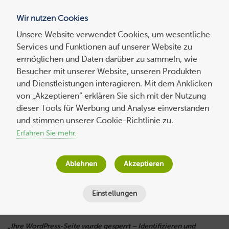
Wir nutzen Cookies
Blog
Unsere Website verwendet Cookies, um wesentliche
Services und Funktionen auf unserer Website zu
Suchen
ermöglichen und Daten darüber zu sammeln, wie
nach:
Besucher mit unserer Website, unseren Produkten
und Dienstleistungen interagieren. Mit dem Anklicken
von „Akzeptieren“ erklären Sie sich mit der Nutzung
dieser Tools für Werbung und Analyse einverstanden
WordPress gehackt? Was tun? Die
und stimmen unserer Cookie-Richtlinie zu.
wichtigsten Schritte
Erfahren Sie mehr.
Wolf-Dieter Fiege
am
5. Oktober 2016
Ablehnen
Akzeptieren
Lesezeit
8
Minuten
Einstellungen
„Ihre WordPress-Seite wurde gesperrt – Identifizieren und