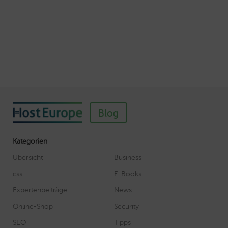
Webhosting-Produkte ein
Veröffentlicht am November 11, 2018
Autor: Wolf-Dieter Fiege
Blog
Kategorien
Übersicht
Business
css
E-Books
Expertenbeiträge
News
Online-Shop
Security
SEO
Tipps