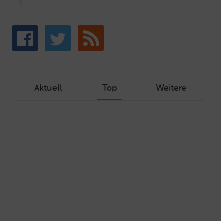
Aktuell
Top
Weitere
Wie Sie ein Let’s Encrypt Zertifikat
erstellen und in ein Webhosting-Produkt
einbinden
Veröffentlicht am Dezember 1, 2019
Autor: Wolf-Dieter Fiege
Machen Sie Ihre Webseite bereit für
HTTP/2 – HTTP/2.0 mit Ubuntu und Plesk
Veröffentlicht am Juli 19, 2017
Autor: Wolf-Dieter Fiege