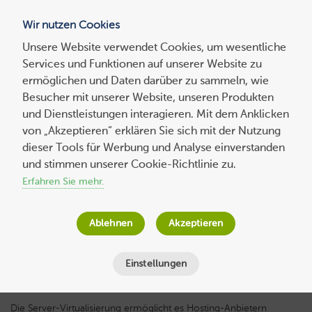
Wir nutzen Cookies
Blog
Unsere Website verwendet Cookies, um wesentliche
Services und Funktionen auf unserer Website zu
Suchen
ermöglichen und Daten darüber zu sammeln, wie
nach:
Besucher mit unserer Website, unseren Produkten
und Dienstleistungen interagieren. Mit dem Anklicken
von „Akzeptieren“ erklären Sie sich mit der Nutzung
dieser Tools für Werbung und Analyse einverstanden
Virtualisierungsserver – Die Vorteile der
und stimmen unserer Cookie-Richtlinie zu.
Server-Virtualisierung
Erfahren Sie mehr.
Host Europe
am
21. September 2021
Ablehnen
Akzeptieren
Lesezeit
4
Minuten
Einstellungen
Die Server-Virtualisierung ermöglicht es Hosting-Anbietern