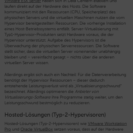
VMware ESX Server
haben sich in Data Centern etabliert und
laufen direkt auf der Hardware des Hosts. Die Software
kommuniziert mit den Ressourcen (CPU, Speicherplatz) des
physischen Servers und die virtuellen Maschinen nutzen die vom
Hypervisor bereitgestellten Ressourcen. Die vorherige Installation
eines Host-Betriebssystems entfällt. Server-Virtualisierung mit
Typ1-Hypervisor-Produkten setzt Hardware voraus, die der
Hypervisor unterstützt. Aufgabe des Hypervisors ist die
Überwachung der physischen Serverressourcen. Die Software
stellt sicher, dass die virtuellen Server voneinander unabhängig
bleiben und – vereinfacht gesagt – nichts über die anderen
virtuellen Server wissen.
Allerdings ergibt sich auch ein Nachteil: Für die Datenverarbeitung
benötigt der Hypervisor Ressourcen – dieser dadurch
entstehende Leistungsverlust wird als „Virtualisierungsschwund“
bezeichnet. Allerdings optimieren die
Anbieter von
Virtualisierungs-Software
ihre Programme stetig weiter, um den
Leistungsschwund bestmöglich zu reduzieren.
Hosted-Lösungen (Typ-2-Hypervisoren)
Hosted-Lösungen (Typ-2-Hypervisoren) wie
VMware Workstation
Pro
und
Oracle VirtualBox
setzen voraus, dass auf der Hardware