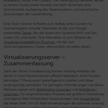
Availability-Cluster (HA-Cluster)). Die Vereinigung mehrerer Server
zu einem Cluster bietet Vorteile wie mehr Sicherheit, eine
ökonomische Auslastung des Gesamtsystems und dynamische
Zuordnungen der Lastverteilung.
Eine Open-Source-Software zum Aufbau eines Clusters für
hochverfügbare virtuelle Maschinen ist das von Google
entwickelte
Ganeti
, das die Hypervisor-Systeme KVM und Xen
sowie LXC unterstützt. Eine Alternative ist zum Beispiel die
Virtualisierungsplattform Proxmox
, mit der sich
Hochverfügbarkeits-Cluster übersichtlich verwalten lassen.
Virtualisierungsserver –
Zusammenfassung
Dank der Server-Virtualisierung können Hosting-Anbieter die
Server in ihren Rechenzentren effizient betreiben, ihren Kunden
benötigte IT-Ressourcen bedarfsgerecht zuteilen und diese
kostengünstig vermieten. Für geringere Anforderungen wie kleine
Websites eignen sich
WebHosting-Lösungen
und
WebServer-
Lösungen.
Für anspruchsvollere Projekte wie größere Onlineshops
und eigene Web-Infrastruktur-Anwendungen sind
Virtual Server
die ideale Wahl. Um für Web-Anwendungen die optimale Leistung
zur Verfügung zu stellen, können Sie einen
Dedicated Server mit