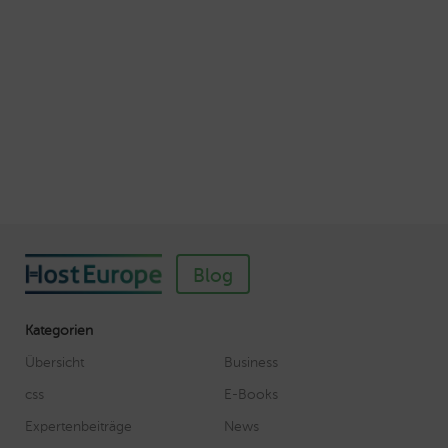
Autor: Wolf-Dieter Fiege
So einfach richten Sie ein SSL-Zertifikat für
Webhosting-Produkte ein
Veröffentlicht am November 11, 2018
Autor: Wolf-Dieter Fiege
Blog
Kategorien
Übersicht
Business
css
E-Books
Expertenbeiträge
News