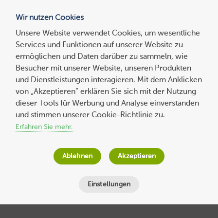
Wir nutzen Cookies
Blog
Unsere Website verwendet Cookies, um wesentliche
Services und Funktionen auf unserer Website zu
Suchen
ermöglichen und Daten darüber zu sammeln, wie
nach:
Besucher mit unserer Website, unseren Produkten
und Dienstleistungen interagieren. Mit dem Anklicken
von „Akzeptieren“ erklären Sie sich mit der Nutzung
dieser Tools für Werbung und Analyse einverstanden
Virtualisierungstechnologien für Server &
und stimmen unserer Cookie-Richtlinie zu.
Desktops: Virtualisierungsarten im
Erfahren Sie mehr.
Überblick
Ablehnen
Akzeptieren
Host Europe
am
1. Juli 2021
Lesezeit
4
Minuten
Einstellungen