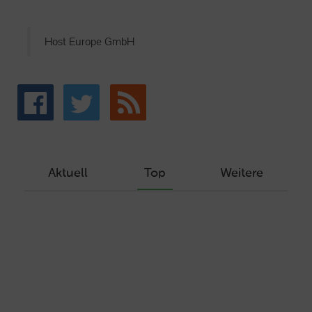
Host Europe GmbH
Aktuell
Top
Weitere
Wie Sie ein Let’s Encrypt Zertifikat
erstellen und in ein Webhosting-Produkt
einbinden
Veröffentlicht am Dezember 1, 2019
Autor: Wolf-Dieter Fiege
Machen Sie Ihre Webseite bereit für