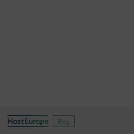
Veröffentlicht am November 7, 2015
Autor: Thomas von Mengden
Schnellere Ladezeiten Ihrer Webseite mit
Browser-Caching
Veröffentlicht am Juli 5, 2016
Autor: Wolf-Dieter Fiege
So einfach richten Sie ein SSL-Zertifikat für
Webhosting-Produkte ein
Veröffentlicht am November 11, 2018
Autor: Wolf-Dieter Fiege
Blog