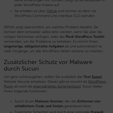
keine Änderungen vor, sondern zeigt Sicherheitslücken in
jeder WordPress-Instanz auf.
Sie erhalten es über
Github
und können es dann via
WordPress Command Line Interface (CLI) aufrufen.
WPchk zeigt übersichtlich, wo welches Problem besteht. Sie
können dann entweder selbst aktiv werden, wenn Sie über die
nötigen Kenntnisse verfügen, oder das
Plesk WordPress Toolkit
verwenden, um die Probleme zu beheben. Es nimmt Ihnen
langwierige, obligatorische Aufgaben
ab und automatisiert so
viele Vorgänge, um alle WordPress-Seiten sicherer zu machen.
Zusätzlicher Schutz vor Malware
durch Sucuri
Um ganz sicherzugehen, sollten Sie zusätzlich das
Tool
Sucuri
Website Security einsetzen. Dieses gibt es sowohl als
WordPress-
Plugin
als auch als
eigenständiges Sicherheitstool
. Sucuri bietet
Ihnen folgende Funktionen:
Sucuri ist ein
Malware-Scanner
, der das
Entfernen von
schädlichem Code und Scripts
garantieren kann.
Zusätzliche Sicherheit wird durch eine optionale
Firewall