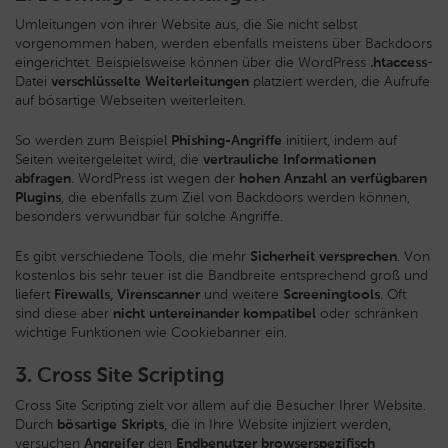
Umleitungen von ihrer Website aus, die Sie nicht selbst
vorgenommen haben, werden ebenfalls meistens über Backdoors
eingerichtet. Beispielsweise können über die WordPress
.htaccess
-
Datei
verschlüsselte Weiterleitungen
platziert werden, die Aufrufe
auf bösartige Webseiten weiterleiten.
So werden zum Beispiel
Phishing-Angriffe
initiiert, indem auf
Seiten weitergeleitet wird, die
vertrauliche Informationen
abfragen
. WordPress ist wegen der
hohen Anzahl an verfügbaren
Plugins
, die ebenfalls zum Ziel von Backdoors werden können,
besonders verwundbar für solche Angriffe.
Es gibt verschiedene Tools, die mehr
Sicherheit versprechen
. Von
kostenlos bis sehr teuer ist die Bandbreite entsprechend groß und
liefert
Firewalls, Virenscanner
und weitere
Screeningtools
. Oft
sind diese aber
nicht untereinander kompatibel
oder schränken
wichtige Funktionen wie Cookiebanner ein.
3. Cross Site Scripting
Cross Site Scripting zielt vor allem auf die Besucher Ihrer Website.
Durch
bösartige Skripts
, die in Ihre Website injiziert werden,
versuchen
Angreifer
den
Endbenutzer browserspezifisch