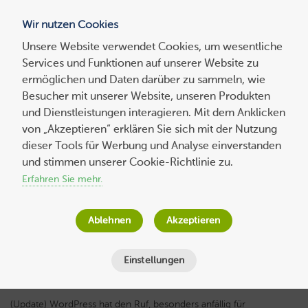
Wir nutzen Cookies
Blog
Unsere Website verwendet Cookies, um wesentliche
Services und Funktionen auf unserer Website zu
Suchen
ermöglichen und Daten darüber zu sammeln, wie
nach:
Besucher mit unserer Website, unseren Produkten
und Dienstleistungen interagieren. Mit dem Anklicken
von „Akzeptieren“ erklären Sie sich mit der Nutzung
dieser Tools für Werbung und Analyse einverstanden
WordPress-Seiten absichern und
und stimmen unserer Cookie-Richtlinie zu.
Sicherheitslücken schließen
Erfahren Sie mehr.
Host Europe
am
11. Oktober 2021
Ablehnen
Akzeptieren
Lesezeit
6
Minuten
Einstellungen
(Update) WordPress hat den Ruf, besonders anfällig für