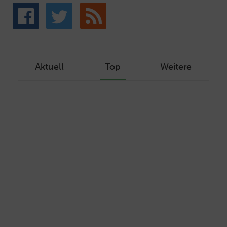
Aktuell
Top
Weitere
Wie Sie ein Let’s Encrypt Zertifikat
erstellen und in ein Webhosting-Produkt
einbinden
Veröffentlicht am Dezember 1, 2019
Autor: Wolf-Dieter Fiege
Machen Sie Ihre Webseite bereit für
HTTP/2 – HTTP/2.0 mit Ubuntu und Plesk
Veröffentlicht am Juli 19, 2017
Autor: Wolf-Dieter Fiege
15 Möglichkeiten, die E-Mail-Adresse
geschützt darzustellen