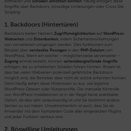
infiltrieren und
Schaden anrichten können
. Häufig erfolgen diese
Angriffe über Backdoors, böswillige Umleitungen oder Cross Site
Scripting.
1. Backdoors (Hintertüren)
Backdoors bieten Hackern
Zugriffsmöglichkeiten
auf
WordPress-
Webseiten
und
Datenbanken
, indem Sicherheitsvorkehrungen
von vorneherein umgangen werden. Dies funktioniert zum
Beispiel über
versteckte Passagen
in den
PHP-Dateien
von
WordPress. Wenn ein solcher – möglicherweise serverweiter –
Zugang
einmal besteht, können
seitenübergreifende Angriffe
erfolgen, die zu erheblichen Schäden führen können. Brisant ist,
dass bei vielen Webseiten potenziell gefährliche Backdoors
möglich sind, die Betreiber aber nicht als solche erkennen können.
Denn häufig sehen diese Hintertüren so aus, wie legitime
WordPress-Dateien oder Nutzerprofile. Die manuelle Kontrolle
von WordPress-Installationen ist in der Regel keine praktikable
Option, da dies sehr zeitaufwendig ist und Sie bestimmt andere
Sachen zu tun haben. Unwahrscheinlich ist auch, dass Sie als
Anwender mit dem kompletten Code aller eingesetzten Plugins
und jeder Funktion vertraut sind.
2. Böswillige Umleitungen