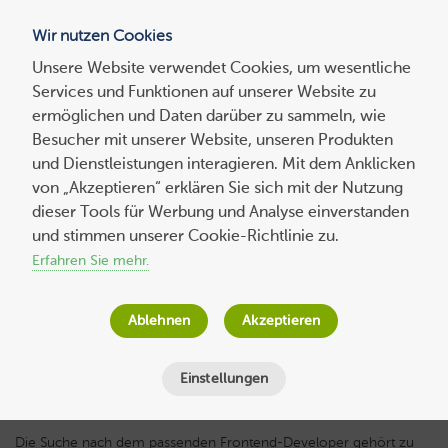
Wir nutzen Cookies
Blog
Unsere Website verwendet Cookies, um wesentliche
Services und Funktionen auf unserer Website zu
Suchen
ermöglichen und Daten darüber zu sammeln, wie
nach:
Besucher mit unserer Website, unseren Produkten
und Dienstleistungen interagieren. Mit dem Anklicken
von „Akzeptieren“ erklären Sie sich mit der Nutzung
dieser Tools für Werbung und Analyse einverstanden
So finden Sie den richtigen Frontend-
und stimmen unserer Cookie-Richtlinie zu.
Developer für Ihr Webprojekt
Erfahren Sie mehr.
Wolf-Dieter Fiege
am
2. April 2020
Ablehnen
Akzeptieren
Lesezeit
3
Minuten
Einstellungen
Die Suche nach dem passenden Frontend-Developer gehört zu