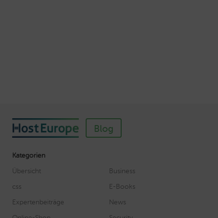
So einfach richten Sie ein SSL-Zertifikat für
Webhosting-Produkte ein
Veröffentlicht am November 11, 2018
Autor: Wolf-Dieter Fiege
Blog
Kategorien
Übersicht
Business
css
E-Books
Expertenbeiträge
News
Online-Shop
Security