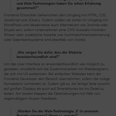
und Web-Technologien haben Sie schon Erfahrung
gesammelt?“
Frontend-Entwickler beherrschen den Umgang mit HTML, CSS,
JavaScript und JQuery. Zudem sollten sie sicher im Umgang mit
WordPress und idealerweise auch Alternativen wie Joomla oder
Drupal sein, sofern Unternehmen eine CMS-Auswahl möchten.
Wissen über zusätzliche Aspekte wie Suchmaschinenoptimierung
oder Datenbanksysteme sind ebenfalls von Vorteil.
„Wie sorgen Sie dafür, dass die Website
benutzerfreundlich wird?“
Um das User Interface so anwenderfreundlich wie möglich zu
gestalten, empfiehlt sich die Zusammenarbeit mit Webdesignern,
die sich mit UX auskennen. Bei einfachen Websites kann der
Frontend-Developer den Bereich übernehmen, sofern die nötige
Kompetenz vorhanden ist. Zudem gilt es, die fertige Seite sowohl
auf großen Displays als auch auf Smartphones bis ins Detail zu
testen. Am besten klappen die Optimierungen mit Hilfe von
regelmäßigem Nutzer-Feedback.
„Würden Sie die Web-Technologie ‚X‘ in unserem
Projekt einsetzen? Wenn ja, warum?“