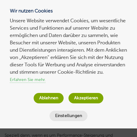
Wir nutzen Cookies
Blog
Unsere Website verwendet Cookies, um wesentliche
Services und Funktionen auf unserer Website zu
Suchen
ermöglichen und Daten darüber zu sammeln, wie
nach:
Besucher mit unserer Website, unseren Produkten
und Dienstleistungen interagieren. Mit dem Anklicken
von „Akzeptieren“ erklären Sie sich mit der Nutzung
dieser Tools für Werbung und Analyse einverstanden
Reverse-Proxy Server: Schutz und
und stimmen unserer Cookie-Richtlinie zu.
Entlastung für den Webserver
Erfahren Sie mehr.
Host Europe
am
4. Juni 2023
Ablehnen
Akzeptieren
Lesezeit
18
Minuten
Einstellungen
Speziell dann, wenn es um Performance-Steigerung und