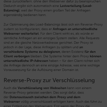
diese zurückliefern. ohne den Webserver dafür zu beanspruchen.
Dadurch ergibt sich automatisch eine
Lastverteilung (Load-
Balancing)
, weil der Proxy einen großen Teil der Anfragen
eigenständig bedienen kann.
Zur Optimierung des Load-Balancings lässt sich ein Reverse-Proxy
zudem so konfigurieren, dass er
Anfragen an unterschiedliche
Webserver weiterleitet
. Für den Client wirkt es, als würde er
sämtliche Anfragen an ein einziges System stellen. Alle Requests
sind an die gleiche Netzwerkadresse gerichtet. Der Proxy ist
jedoch in der Lage, diese Anfragen zu splitten und
an
verschiedene Systeme zu delegieren
, deren Existenz
für den
Client verborgen
bleiben. Die Systeme hinter dem Proxy
können
unterschiedliche IP-Adressen
haben – für den Client richtet sich
die Anfrage dennoch an eine einzige Adresse, was eine wichtige
Voraussetzung für die Auflösung einer Domain ist.
Reverse-Proxy zur Verschlüsselung
Auch die
Verschlüsselung von Webseiten
kann von einem
Reverse-Proxy geleistet werden. Das sorgt dafür, dass
der
Datenaustausch zwischen dem Proxy und dem
Webserver
völlig unverschlüsselt erfolgen kann. Auch das führt zu
einer Entlastung des Webservers. Erst wenn der Proxy die