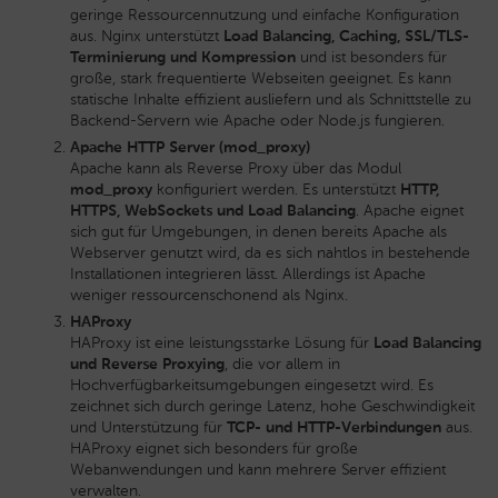
geringe Ressourcennutzung und einfache Konfiguration
aus. Nginx unterstützt
Load Balancing, Caching, SSL/TLS-
Terminierung und Kompression
und ist besonders für
große, stark frequentierte Webseiten geeignet. Es kann
statische Inhalte effizient ausliefern und als Schnittstelle zu
Backend-Servern wie Apache oder Node.js fungieren.
Apache HTTP Server (mod_proxy)
Apache kann als Reverse Proxy über das Modul
mod_proxy
konfiguriert werden. Es unterstützt
HTTP,
HTTPS, WebSockets und Load Balancing
. Apache eignet
sich gut für Umgebungen, in denen bereits Apache als
Webserver genutzt wird, da es sich nahtlos in bestehende
Installationen integrieren lässt. Allerdings ist Apache
weniger ressourcenschonend als Nginx.
HAProxy
HAProxy ist eine leistungsstarke Lösung für
Load Balancing
und Reverse Proxying
, die vor allem in
Hochverfügbarkeitsumgebungen eingesetzt wird. Es
zeichnet sich durch geringe Latenz, hohe Geschwindigkeit
und Unterstützung für
TCP- und HTTP-Verbindungen
aus.
HAProxy eignet sich besonders für große
Webanwendungen und kann mehrere Server effizient
verwalten.