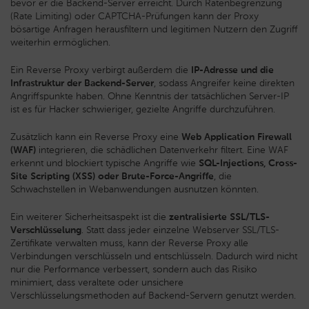
bevor er die Backend-Server erreicht. Durch Ratenbegrenzung
(Rate Limiting) oder CAPTCHA-Prüfungen kann der Proxy
bösartige Anfragen herausfiltern und legitimen Nutzern den Zugriff
weiterhin ermöglichen.
Ein Reverse Proxy verbirgt außerdem die
IP-Adresse und die
Infrastruktur der Backend-Server
, sodass Angreifer keine direkten
Angriffspunkte haben. Ohne Kenntnis der tatsächlichen Server-IP
ist es für Hacker schwieriger, gezielte Angriffe durchzuführen.
Zusätzlich kann ein Reverse Proxy eine
Web Application Firewall
(WAF)
integrieren, die schädlichen Datenverkehr filtert. Eine WAF
erkennt und blockiert typische Angriffe wie
SQL-Injections, Cross-
Site Scripting (XSS) oder Brute-Force-Angriffe
, die
Schwachstellen in Webanwendungen ausnutzen könnten.
Ein weiterer Sicherheitsaspekt ist die
zentralisierte SSL/TLS-
Verschlüsselung
. Statt dass jeder einzelne Webserver SSL/TLS-
Zertifikate verwalten muss, kann der Reverse Proxy alle
Verbindungen verschlüsseln und entschlüsseln. Dadurch wird nicht
nur die Performance verbessert, sondern auch das Risiko
minimiert, dass veraltete oder unsichere
Verschlüsselungsmethoden auf Backend-Servern genutzt werden.