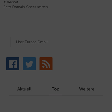
€ /Monat
Jetzt Domain-Check starten
Host Europe GmbH
Aktuell
Top
Weitere
Wie Sie ein Let’s Encrypt Zertifikat
erstellen und in ein Webhosting-Produkt