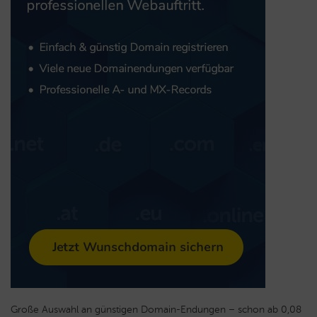
Große Auswahl an günstigen Domain-Endungen – schon ab 0,08