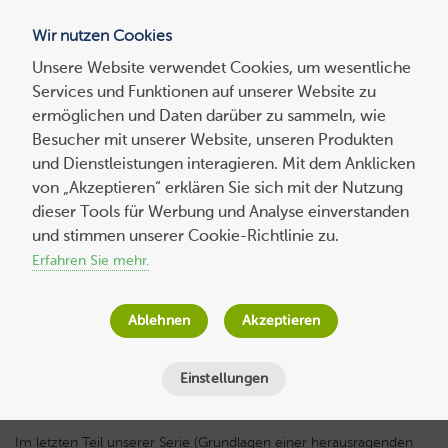
Wir nutzen Cookies
Blog
Unsere Website verwendet Cookies, um wesentliche
Services und Funktionen auf unserer Website zu
Suchen
ermöglichen und Daten darüber zu sammeln, wie
nach:
Besucher mit unserer Website, unseren Produkten
und Dienstleistungen interagieren. Mit dem Anklicken
von „Akzeptieren“ erklären Sie sich mit der Nutzung
dieser Tools für Werbung und Analyse einverstanden
Experten-
beitrag
Grundlagen einer herausragenden
und stimmen unserer Cookie-Richtlinie zu.
mobilen App – Teil 3: Das Team
Erfahren Sie mehr.
Christian Seifert
am
13. Juli 2020
Ablehnen
Akzeptieren
Lesezeit
5
Minuten
Einstellungen
Im letzten Teil unserer Serie (Grundlagen einer herausragenden