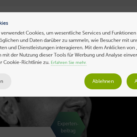
ress Hosting
WebHosting
WebServer
VPS
Dedicated 
kies
 verwendet Cookies, um wesentliche Services und Funktionen 
öglichen und Daten darüber zu sammeln, wie Besucher mit uns
ws
Tipps
Business
Sicherheit
SEO
Expertenbeiträge
en und Dienstleistungen interagieren. Mit dem Anklicken von 
ch mit der Nutzung dieser Tools für Werbung und Analyse einve
 Cookie-Richtlinie zu.
Erfahren Sie mehr.
en
Ablehnen
A
Experten-
beitrag