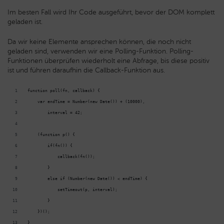
Im besten Fall wird Ihr Code ausgeführt, bevor der DOM komplett
geladen ist.
Da wir keine Elemente ansprechen können, die noch nicht
geladen sind, verwenden wir eine Polling-Funktion. Polling-
Funktionen überprüfen wiederholt eine Abfrage, bis diese positiv
ist und führen daraufhin die Callback-Funktion aus.
function poll(fn, callback) {
    var endTime = Number(new Date()) + (10000),
        interval = 42;
    (function p() {
        if(fn()) {
            callback(fn());
        }
        else if (Number(new Date()) < endTime) {
            setTimeout(p, interval);
        }
    })();
}