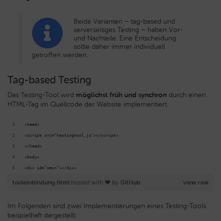
Beide Varianten – tag-based und
serverseitiges Testing – haben Vor-
und Nachteile. Eine Entscheidung
sollte daher immer individuell
getroffen werden.
Tag-based Testing
Das Testing-Tool wird
möglichst früh und synchron
durch einen
HTML-Tag im Quellcode der Website implementiert.
<head>
<script src="testingtool.js"></script>
</head>
<body>
<div id=”main”></div>
tooleinbindung.html
hosted with ❤ by
GitHub
view raw
Im Folgenden sind zwei Implementierungen eines Testing-Tools
beispielhaft dargestellt.