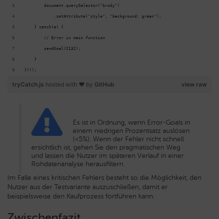
        document.querySelector("brody")
            .setAttribute("style", "background: green");
    } catch(e) {
        // Error in main function
        sendGoal(2132);
    }
})();
tryCatch.js
hosted with ❤ by
GitHub
view raw
Es ist in Ordnung, wenn Error-Goals in
einem niedrigen Prozentsatz auslösen
(<5%). Wenn der Fehler nicht schnell
ersichtlich ist, gehen Sie den pragmatischen Weg
und lassen die Nutzer im späteren Verlauf in einer
Rohdatenanalyse herausfiltern.
Im Falle eines kritischen Fehlers besteht so die Möglichkeit, den
Nutzer aus der Testvariante auszuschließen, damit er
beispielsweise den Kaufprozess fortführen kann.
Zwischenfazit