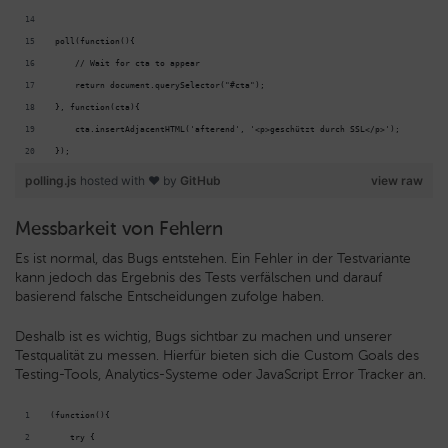
poll(function(){
    // Wait for cta to appear
    return document.querySelector("#cta");
}, function(cta){
    cta.insertAdjacentHTML('afterend', '<p>geschützt durch SSL</p>');
});
polling.js
hosted with ❤ by
GitHub
view raw
Messbarkeit von Fehlern
Es ist normal, das Bugs entstehen. Ein Fehler in der Testvariante
kann jedoch das Ergebnis des Tests verfälschen und darauf
basierend falsche Entscheidungen zufolge haben.
Deshalb ist es wichtig, Bugs sichtbar zu machen und unserer
Testqualität zu messen. Hierfür bieten sich die Custom Goals des
Testing-Tools, Analytics-Systeme oder JavaScript Error Tracker an.
(function(){
    try {