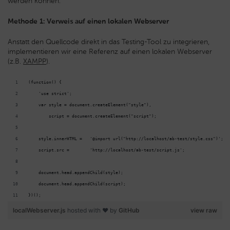
werden können.
Methode 1: Verweis auf einen lokalen Webserver
Anstatt den Quellcode direkt in das Testing-Tool zu integrieren,
implementieren wir eine Referenz auf einen lokalen Webserver
(z.B.
XAMPP
).
(function() {
    'use strict';
    var style = document.createElement("style"),
        script = document.createElement("script");
    style.innerHTML =   '@import url("http://localhost/ab-test/style.css")';
    script.src =        'http://localhost/ab-test/script.js';
    document.head.appendChild(style);
    document.head.appendChild(script);
})();
localWebserver.js
hosted with ❤ by
GitHub
view raw