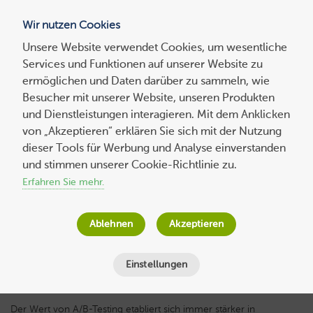
Wir nutzen Cookies
Blog
Unsere Website verwendet Cookies, um wesentliche
Services und Funktionen auf unserer Website zu
Suchen
ermöglichen und Daten darüber zu sammeln, wie
nach:
Besucher mit unserer Website, unseren Produkten
und Dienstleistungen interagieren. Mit dem Anklicken
von „Akzeptieren“ erklären Sie sich mit der Nutzung
dieser Tools für Werbung und Analyse einverstanden
Experten-
beitrag
Eine Einführung in die Entwicklung von
und stimmen unserer Cookie-Richtlinie zu.
A/B-Tests
Erfahren Sie mehr.
Timo Ott
am
12. Januar 2021
Ablehnen
Akzeptieren
Lesezeit
11
Minuten
Einstellungen
Der Wert von A/B-Testing etabliert sich immer stärker in