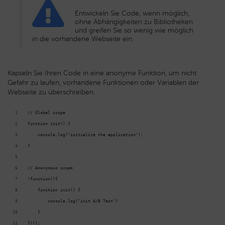
Entwickeln Sie Code, wenn möglich,
ohne Abhängigkeiten zu Bibliotheken
und greifen Sie so wenig wie möglich
in die vorhandene Webseite ein.
Kapseln Sie Ihren Code in eine anonyme Funktion, um nicht
Gefahr zu laufen, vorhandene Funktionen oder Variablen der
Webseite zu überschreiben.
// Global scope
function init() {
    console.log("initialize the application");
}
// Anonymous scope
(function(){
    function init() {
        console.log("init A/B Test")
    }
})();