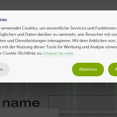
ress Hosting
WebHosting
WebServer
VPS
Dedicated 
kies
 verwendet Cookies, um wesentliche Services und Funktionen 
öglichen und Daten darüber zu sammeln, wie Besucher mit uns
ws
Tipps
Business
Sicherheit
SEO
Expertenbeiträge
en und Dienstleistungen interagieren. Mit dem Anklicken von 
ch mit der Nutzung dieser Tools für Werbung und Analyse einve
 Cookie-Richtlinie zu.
Erfahren Sie mehr.
en
Ablehnen
A