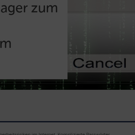
nager zum
im
rheitsrisiken im Internet. Komplizierte Passwörter