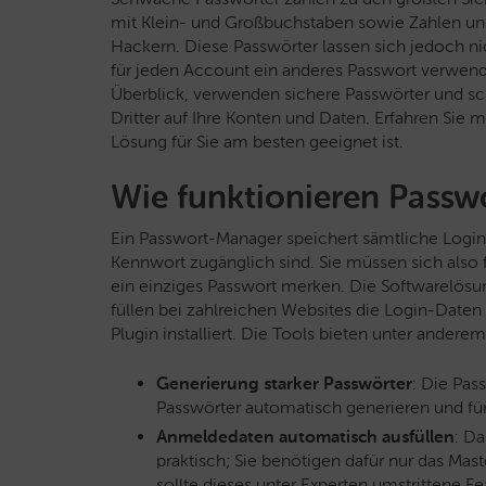
mit Klein- und Großbuchstaben sowie Zahlen u
Hackern. Diese Passwörter lassen sich jedoch nic
für jeden Account ein anderes Passwort verwen
Überblick, verwenden sichere Passwörter und s
Dritter auf Ihre Konten und Daten. Erfahren Sie
Lösung für Sie am besten geeignet ist.
Wie funktionieren Pass
Ein Passwort-Manager speichert sämtliche Login
Kennwort zugänglich sind. Sie müssen sich also 
ein einziges Passwort merken. Die Softwarelösu
füllen bei zahlreichen Websites die Login-Daten
Plugin installiert. Die Tools bieten unter ander
Generierung starker Passwörter
: Die Pa
Passwörter automatisch generieren und für
Anmeldedaten automatisch ausfüllen
: D
praktisch; Sie benötigen dafür nur das Ma
sollte dieses unter Experten umstrittene Fe