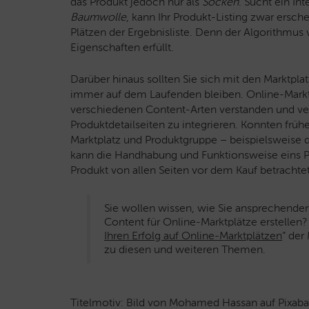
das Produkt jedoch nur als
Socken
. Sucht ein In
Baumwolle
, kann Ihr Produkt-Listing zwar ersc
Plätzen der Ergebnisliste. Denn der Algorithmus
Eigenschaften erfüllt.
Darüber hinaus sollten Sie sich mit den Marktpl
immer auf dem Laufenden bleiben. Online-Markt
verschiedenen Content-Arten verstanden und ve
Produktdetailseiten zu integrieren. Konnten früher
Marktplatz und Produktgruppe – beispielsweise d
kann die Handhabung und Funktionsweise eins Pro
Produkt von allen Seiten vor dem Kauf betrachte
Sie wollen wissen, wie Sie ansprechende
Content für Online-Marktplätze erstellen
Ihren Erfolg auf Online-Marktplätzen
“ der
zu diesen und weiteren Themen.
Titelmotiv: Bild von Mohamed Hassan auf Pixab