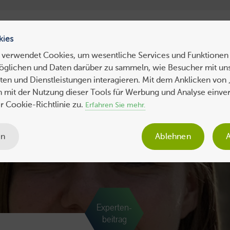
ress Hosting
WebHosting
WebServer
VPS
Dedicated 
kies
 verwendet Cookies, um wesentliche Services und Funktionen 
öglichen und Daten darüber zu sammeln, wie Besucher mit uns
ws
Tipps
Business
Sicherheit
SEO
Expertenbeiträge
en und Dienstleistungen interagieren. Mit dem Anklicken von 
ch mit der Nutzung dieser Tools für Werbung und Analyse einve
 Cookie-Richtlinie zu.
Erfahren Sie mehr.
en
Ablehnen
A
Experten-
beitrag