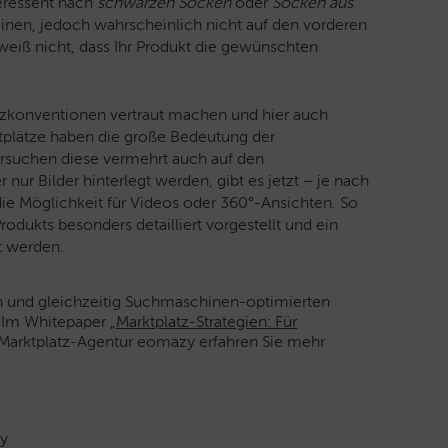
teressent nach
schwarzen Socken
oder
Socken aus
heinen, jedoch wahrscheinlich nicht auf den vorderen
 weiß nicht, dass Ihr Produkt die gewünschten
atzkonventionen vertraut machen und hier auch
plätze haben die große Bedeutung der
rsuchen diese vermehrt auch auf den
 nur Bilder hinterlegt werden, gibt es jetzt – je nach
ie Möglichkeit für Videos oder 360°-Ansichten. So
dukts besonders detailliert vorgestellt und ein
t werden.
n und gleichzeitig Suchmaschinen-optimierten
? Im Whitepaper „
Marktplatz-Strategien: Für
 Marktplatz-Agentur eomazy erfahren Sie mehr
ay