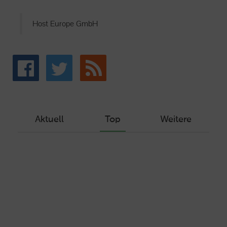
Host Europe GmbH
Aktuell
Top
Weitere
Wie Sie ein Let’s Encrypt Zertifikat
erstellen und in ein Webhosting-Produkt
einbinden
Veröffentlicht am Dezember 1, 2019
Autor: Wolf-Dieter Fiege
Machen Sie Ihre Webseite bereit für
HTTP/2 – HTTP/2.0 mit Ubuntu und Plesk