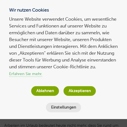
Wir nutzen Cookies
Blog
Unsere Website verwendet Cookies, um wesentliche
Services und Funktionen auf unserer Website zu
Suchen
ermöglichen und Daten darüber zu sammeln, wie
nach:
Besucher mit unserer Website, unseren Produkten
und Dienstleistungen interagieren. Mit dem Anklicken
von „Akzeptieren“ erklären Sie sich mit der Nutzung
dieser Tools für Werbung und Analyse einverstanden
Microsoft Teams: So bleiben Sie im Urlaub
und stimmen unserer Cookie-Richtlinie zu.
nahtlos mit Ihrem Team verbunden
Erfahren Sie mehr.
Host Europe
am
4. Juni 2026
Ablehnen
Akzeptieren
Lesezeit
5
Minuten
Einstellungen
Arbeiten im Urlaub bedeutet heute nicht mehr, dass Sie rund um