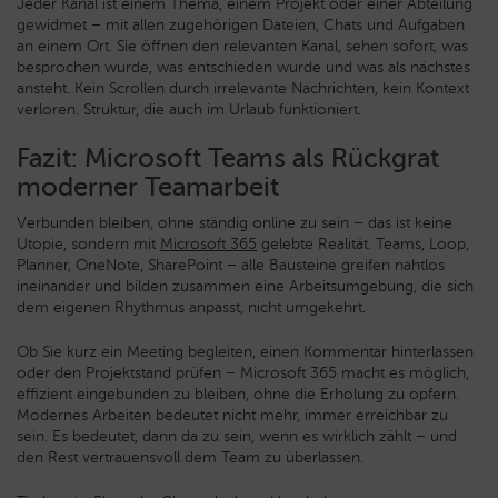
Jeder Kanal ist einem Thema, einem Projekt oder einer Abteilung
gewidmet – mit allen zugehörigen Dateien, Chats und Aufgaben
an einem Ort. Sie öffnen den relevanten Kanal, sehen sofort, was
besprochen wurde, was entschieden wurde und was als nächstes
ansteht. Kein Scrollen durch irrelevante Nachrichten, kein Kontext
verloren. Struktur, die auch im Urlaub funktioniert.
Fazit: Microsoft Teams als Rückgrat
moderner Teamarbeit
Verbunden bleiben, ohne ständig online zu sein – das ist keine
Utopie, sondern mit
Microsoft 365
gelebte Realität. Teams, Loop,
Planner, OneNote, SharePoint – alle Bausteine greifen nahtlos
ineinander und bilden zusammen eine Arbeitsumgebung, die sich
dem eigenen Rhythmus anpasst, nicht umgekehrt.
Ob Sie kurz ein Meeting begleiten, einen Kommentar hinterlassen
oder den Projektstand prüfen – Microsoft 365 macht es möglich,
effizient eingebunden zu bleiben, ohne die Erholung zu opfern.
Modernes Arbeiten bedeutet nicht mehr, immer erreichbar zu
sein. Es bedeutet, dann da zu sein, wenn es wirklich zählt – und
den Rest vertrauensvoll dem Team zu überlassen.