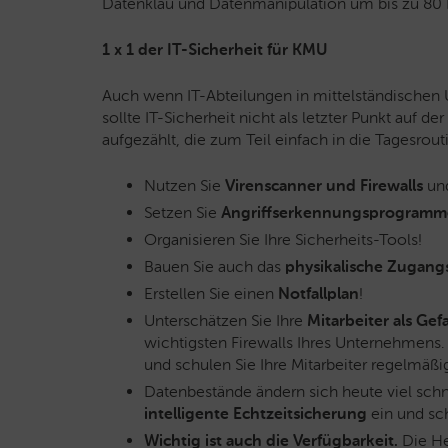
Datenklau und Datenmanipulation um bis zu 80 
1 x 1 der IT-Sicherheit für KMU
Auch wenn IT-Abteilungen in mittelständischen
sollte IT-Sicherheit nicht als letzter Punkt auf d
aufgezählt, die zum Teil einfach in die Tagesro
Nutzen Sie
Virenscanner und Firewalls
un
Setzen Sie
Angriffserkennungsprogramm
Organisieren Sie Ihre Sicherheits-Tools!
Bauen Sie auch das
physikalische Zugan
Erstellen Sie einen
Notfallplan
!
Unterschätzen Sie Ihre
Mitarbeiter als Ge
wichtigsten Firewalls Ihres Unternehmens. 
und schulen Sie Ihre Mitarbeiter regelmäßi
Datenbestände ändern sich heute viel schne
intelligente Echtzeitsicherung
ein und sc
Wichtig ist auch die Verfügbarkeit.
Die He