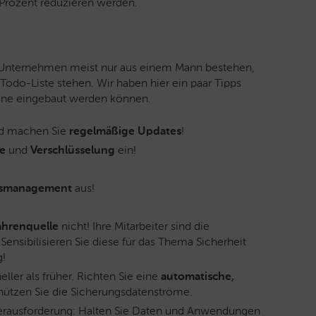
Prozent reduzieren werden.
 Unternehmen meist nur aus einem Mann bestehen,
er Todo-Liste stehen. Wir haben hier ein paar Tipps
utine eingebaut werden können.
d machen Sie
regelmäßige Updates
!
e
und
Verschlüsselung
ein!
gsmanagement
aus!
fahrenquelle
nicht! Ihre Mitarbeiter sind die
Sensibilisieren Sie diese für das Thema Sicherheit
g!
ller als früher. Richten Sie eine
automatische,
hützen Sie die Sicherungsdatenströme.
rausforderung: Halten Sie Daten und Anwendungen