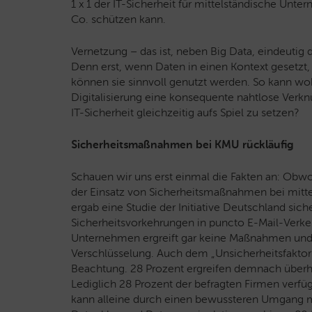
1 x 1 der IT-Sicherheit für mittelständische Unt
Co. schützen kann.
Vernetzung – das ist, neben Big Data, eindeutig 
Denn erst, wenn Daten in einen Kontext gesetzt,
können sie sinnvoll genutzt werden. So kann wo
Digitalisierung eine konsequente nahtlose Verkn
IT-Sicherheit gleichzeitig aufs Spiel zu setzen?
Sicherheitsmaßnahmen bei KMU rückläufig
Schauen wir uns erst einmal die Fakten an: Obwohl 
der Einsatz von Sicherheitsmaßnahmen bei mitte
ergab eine Studie der Initiative Deutschland sic
Sicherheitsvorkehrungen in puncto E-Mail-Verkeh
Unternehmen ergreift gar keine Maßnahmen und 
Verschlüsselung. Auch dem „Unsicherheitsfakto
Beachtung. 28 Prozent ergreifen demnach überh
Lediglich 28 Prozent der befragten Firmen verfü
kann alleine durch einen bewussteren Umgang mit