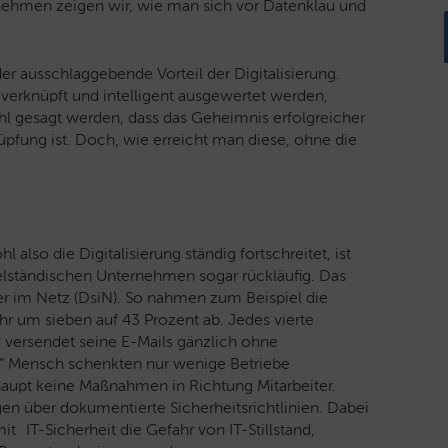
ernehmen zeigen wir, wie man sich vor Datenklau und
der ausschlaggebende Vorteil der Digitalisierung.
 verknüpft und intelligent ausgewertet werden,
hl gesagt werden, dass das Geheimnis erfolgreicher
üpfung ist. Doch, wie erreicht man diese, ohne die
also die Digitalisierung ständig fortschreitet, ist
lständischen Unternehmen sogar rückläufig. Das
her im Netz (DsiN). So nahmen zum Beispiel die
r um sieben auf 43 Prozent ab. Jedes vierte
versendet seine E-Mails gänzlich ohne
r” Mensch schenkten nur wenige Betriebe
aupt keine Maßnahmen in Richtung Mitarbeiter.
gen über dokumentierte Sicherheitsrichtlinien. Dabei
 IT-Sicherheit die Gefahr von IT-Stillstand,