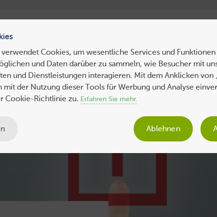
ress Hosting
WebHosting
WebServer
VPS
Dedicated 
kies
 verwendet Cookies, um wesentliche Services und Funktionen 
öglichen und Daten darüber zu sammeln, wie Besucher mit uns
ws
Tipps
Business
Sicherheit
SEO
Expertenbeiträge
en und Dienstleistungen interagieren. Mit dem Anklicken von 
ch mit der Nutzung dieser Tools für Werbung und Analyse einve
 Cookie-Richtlinie zu.
Erfahren Sie mehr.
en
Ablehnen
A