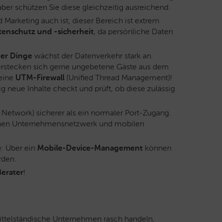
ber schützen Sie diese gleichzeitig ausreichend.
d Marketing auch ist, dieser Bereich ist extrem
tenschutz und -sicherheit
, da persönliche Daten
der Dinge
wächst der Datenverkehr stark an.
erstecken sich gerne ungebetene Gäste aus dem
 eine
UTM-Firewall
(Unified Thread Management)!
gig neue Inhalte checkt und prüft, ob diese zulässig
te Network) sicherer als ein normaler Port-Zugang.
schen Unternehmensnetzwerk und mobilen
e: Über ein
Mobile-Device-Management
können
rden.
Berater
!
 mittelständische Unternehmen rasch handeln,