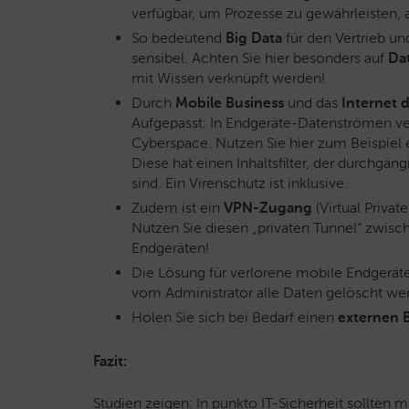
verfügbar, um Prozesse zu gewährleisten, a
So bedeutend
Big Data
für den Vertrieb un
sensibel. Achten Sie hier besonders auf
Da
mit Wissen verknüpft werden!
Durch
Mobile Business
und das
Internet 
Aufgepasst: In Endgeräte-Datenströmen v
Cyberspace. Nutzen Sie hier zum Beispiel
Diese hat einen Inhaltsfilter, der durchgän
sind. Ein Virenschutz ist inklusive.
Zudem ist ein
VPN-Zugang
(Virtual Priva
Nutzen Sie diesen „privaten Tunnel“ zwi
Endgeräten!
Die Lösung für verlorene mobile Endgerät
vom Administrator alle Daten gelöscht we
Holen Sie sich bei Bedarf einen
externen 
Fazit:
Studien zeigen: In punkto IT-Sicherheit sollten