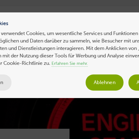
ress Hosting
WebHosting
WebServer
VPS
Dedicated 
kies
 verwendet Cookies, um wesentliche Services und Funktionen 
öglichen und Daten darüber zu sammeln, wie Besucher mit uns
ws
Tipps
Business
Sicherheit
SEO
Expertenbeiträge
en und Dienstleistungen interagieren. Mit dem Anklicken von 
ch mit der Nutzung dieser Tools für Werbung und Analyse einve
 Cookie-Richtlinie zu.
Erfahren Sie mehr.
en
Ablehnen
A