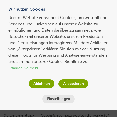
Wir nutzen Cookies
Blog
Unsere Website verwendet Cookies, um wesentliche
Services und Funktionen auf unserer Website zu
Suchen
ermöglichen und Daten darüber zu sammeln, wie
nach:
Besucher mit unserer Website, unseren Produkten
und Dienstleistungen interagieren. Mit dem Anklicken
von „Akzeptieren“ erklären Sie sich mit der Nutzung
dieser Tools für Werbung und Analyse einverstanden
Experten-
beitrag
5 Tipps für den erfolgreichen Relaunch
und stimmen unserer Cookie-Richtlinie zu.
Ihres Onlineshops
Erfahren Sie mehr.
Bernd Schmitt
am
4. April 2023
Ablehnen
Akzeptieren
Lesezeit
7
Minuten
Einstellungen
Sie waren mal dick im Geschäft, aber jetzt tröpfeln die Verkäufe?