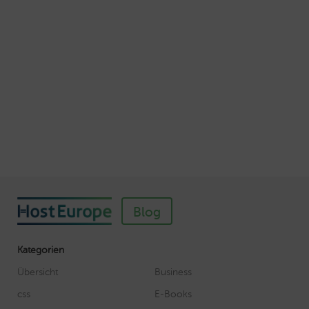
Veröffentlicht am Juli 5, 2016
Autor: Wolf-Dieter Fiege
So einfach richten Sie ein SSL-Zertifikat für
Webhosting-Produkte ein
Veröffentlicht am November 11, 2018
Autor: Wolf-Dieter Fiege
Blog
Kategorien
Übersicht
Business
css
E-Books