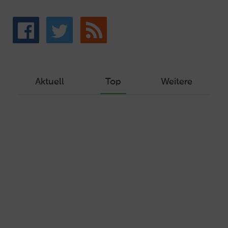
Aktuell
Top
Weitere
Wie Sie ein Let’s Encrypt Zertifikat
erstellen und in ein Webhosting-Produkt
einbinden
Veröffentlicht am Dezember 1, 2019
Autor: Wolf-Dieter Fiege
Machen Sie Ihre Webseite bereit für
HTTP/2 – HTTP/2.0 mit Ubuntu und Plesk
Veröffentlicht am Juli 19, 2017
Autor: Wolf-Dieter Fiege