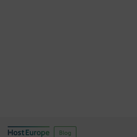
15 Möglichkeiten, die E-Mail-Adresse
geschützt darzustellen
Veröffentlicht am November 7, 2015
Autor: Thomas von Mengden
Schnellere Ladezeiten Ihrer Webseite mit
Browser-Caching
Veröffentlicht am Juli 5, 2016
Autor: Wolf-Dieter Fiege
So einfach richten Sie ein SSL-Zertifikat für
Webhosting-Produkte ein
Veröffentlicht am November 11, 2018
Autor: Wolf-Dieter Fiege
Blog