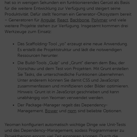
hat so in wenigen Sekunden ein funktionierendes Gerüst als Basis
für die weitere Entwicklung zur Verfügung und steigert seine
Produktivität. Dafür stellt Yeoman ein Generator-Ökosystem bereit
– Generatoren für
Angular
,
React
,
Backbone
,
Polymer
und viele
weitere Projekte stehen zur Verfügung. Insgesamt kommen drei
Werkzeuge zum Einsatz:
Das Scaffolding-Tool „yo“ erzeugt eine neue Anwendung.
Es erstellt die Projektstruktur und lädt die notwendigen
Ressourcen herunter.
Die Build-Tools „Gulp“ und „Grunt“ dienen dem Bau, der
Vorschau und dem Test von Projekten. Mit Grunt erstellen
Sie Tasks, die unterschiedliche Funktionen übernehmen.
Unter anderem können Sie damit CSS und JavaScript
zusammenfassen und minifizieren oder Bilder optimieren.
Hinweis: Grunt ist in JavaScript geschrieben und kann
unabhängig von Yeoman verwendet werden.
Der Package-Manager regelt das Dependency-
Management.
Bower
und
npm
sind beliebte Optionen.
Yeoman konfiguriert automatisch wichtige Dinge wie Unit-Tests
und das Dependency-Management, sodass Programmierer zu
Projektbeginn enorm viel Zeit einsparen können. Durch die