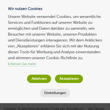
Wir nutzen Cookies
Blog
Unsere Website verwendet Cookies, um wesentliche
Services und Funktionen auf unserer Website zu
Suchen
ermöglichen und Daten darüber zu sammeln, wie
nach:
Besucher mit unserer Website, unseren Produkten
und Dienstleistungen interagieren. Mit dem Anklicken
von „Akzeptieren“ erklären Sie sich mit der Nutzung
dieser Tools für Werbung und Analyse einverstanden
Was ist Scaffolding bzw. Scaffolding
und stimmen unserer Cookie-Richtlinie zu.
programming?
Erfahren Sie mehr.
Wolf-Dieter Fiege
am
6. November 2023
Ablehnen
Akzeptieren
Lesezeit
7
Minuten
Einstellungen
(Update) Scaffolding generiert Code per Knopfdruck – das Gerüst