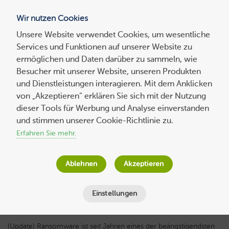
Wir nutzen Cookies
Blog
Unsere Website verwendet Cookies, um wesentliche
Services und Funktionen auf unserer Website zu
Suchen
ermöglichen und Daten darüber zu sammeln, wie
nach:
Besucher mit unserer Website, unseren Produkten
und Dienstleistungen interagieren. Mit dem Anklicken
von „Akzeptieren“ erklären Sie sich mit der Nutzung
dieser Tools für Werbung und Analyse einverstanden
Was ist Ransomware? Und wie erhöht
und stimmen unserer Cookie-Richtlinie zu.
man die Cybersicherheit?
Erfahren Sie mehr.
Jana Behr
am
4. Oktober 2021
Ablehnen
Akzeptieren
Lesezeit
4
Minuten
Einstellungen
(Update) Ransomware ist seit Jahren eines der beängstigendsten