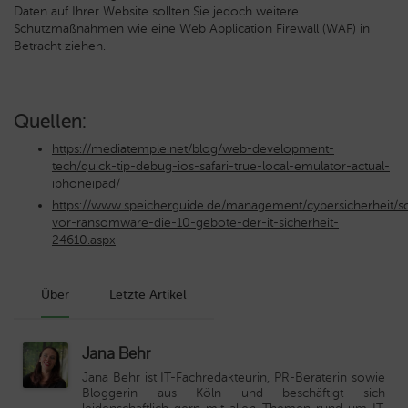
Daten auf Ihrer Website sollten Sie jedoch weitere
Schutzmaßnahmen wie eine Web Application Firewall (WAF) in
Betracht ziehen.
Quellen:
https://mediatemple.net/blog/web-development-
tech/quick-tip-debug-ios-safari-true-local-emulator-actual-
iphoneipad/
https://www.speicherguide.de/management/cybersicherheit/s
vor-ransomware-die-10-gebote-der-it-sicherheit-
24610.aspx
Über
Letzte Artikel
Jana Behr
Jana Behr ist IT-Fachredakteurin, PR-Beraterin sowie
Bloggerin aus Köln und beschäftigt sich