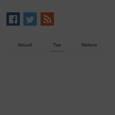
Aktuell
Top
Weitere
Wie Sie ein Let’s Encrypt Zertifikat
erstellen und in ein Webhosting-Produkt
einbinden
Veröffentlicht am Dezember 1, 2019
Autor: Wolf-Dieter Fiege
Machen Sie Ihre Webseite bereit für
HTTP/2 – HTTP/2.0 mit Ubuntu und Plesk
Veröffentlicht am Juli 19, 2017
Autor: Wolf-Dieter Fiege