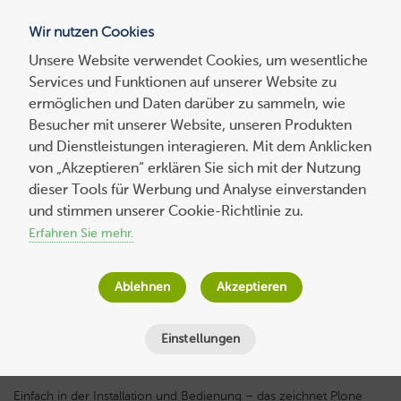
Wir nutzen Cookies
Blog
Unsere Website verwendet Cookies, um wesentliche
Services und Funktionen auf unserer Website zu
Suchen
ermöglichen und Daten darüber zu sammeln, wie
nach:
Besucher mit unserer Website, unseren Produkten
und Dienstleistungen interagieren. Mit dem Anklicken
von „Akzeptieren“ erklären Sie sich mit der Nutzung
dieser Tools für Werbung und Analyse einverstanden
Was ist Plone? Die wichtigsten Fakten zum
und stimmen unserer Cookie-Richtlinie zu.
Web-Content-Management-System
Erfahren Sie mehr.
Wolf-Dieter Fiege
am
18. September 2018
Ablehnen
Akzeptieren
Lesezeit
3
Minuten
Einstellungen
Einfach in der Installation und Bedienung – das zeichnet Plone