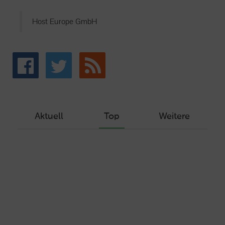
Host Europe GmbH
Aktuell
Top
Weitere
Wie Sie ein Let’s Encrypt Zertifikat
erstellen und in ein Webhosting-Produkt
einbinden
Veröffentlicht am Dezember 1, 2019
Autor: Wolf-Dieter Fiege
Machen Sie Ihre Webseite bereit für
HTTP/2 – HTTP/2.0 mit Ubuntu und Plesk