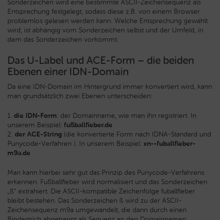
Sonderzeichen wird eine bestimmte ASCII-Zeichensequenz als
Entsprechung festgelegt, sodass diese z.B. von einem Browser
problemlos gelesen werden kann. Welche Entsprechung gewählt
wird, ist abhängig vom Sonderzeichen selbst und der Umfeld, in
dem das Sonderzeichen vorkommt.
Das U-Label und ACE-Form – die beiden
Ebenen einer IDN-Domain
Da eine IDN-Domain im Hintergrund immer konvertiert wird, kann
man grundsätzlich zwei Ebenen unterscheiden:
1.
die IDN-Form
: der Domainname, wie man ihn registriert. In
unserem Beispiel:
fußballfieber.de
2.
der ACE-String
(die konvertierte Form nach IDNA-Standard und
Punycode-Verfahren ). In unserem Beispiel:
xn--fuballfieber-
m9a.de
Man kann hierbei sehr gut das Prinzip des Punycode-Verfahrens
erkennen. Fußballfieber wird normalisiert und das Sonderzeichen
„ß“ extrahiert. Die ASCII-kompatible Zeichenfolge fuballfieber
bleibt bestehen. Das Sonderzeichen ß wird zu der ASCII-
Zeichensequenz m9a umgewandelt, die dann durch einen
Bindestrich abgetrennt als Sequenz an den Domainnamen