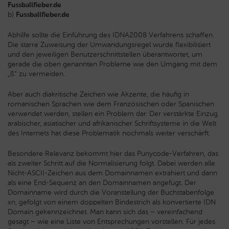
Fussballfieber.de
b)
Fussballfieber.de
Abhilfe sollte die Einführung des IDNA2008 Verfahrens schaffen.
Die starre Zuweisung der Umwandungsregel wurde flexibilisiert
und den jeweiligen Benutzerschnittstellen überantwortet, um
gerade die oben genannten Probleme wie den Umgang mit dem
„ß“ zu vermeiden.
Aber auch diakritische Zeichen wie Akzente, die häufig in
romanischen Sprachen wie dem Französischen oder Spanischen
verwendet werden, stellen ein Problem dar. Der verstärkte Einzug
arabischer, asiatischer und afrikanischer Schriftsysteme in die Welt
des Internets hat diese Problematik nochmals weiter verschärft.
Besondere Relevanz bekommt hier das Punycode-Verfahren, das
als zweiter Schritt auf die Normalisierung folgt. Dabei werden alle
Nicht-ASCII-Zeichen aus dem Domainnamen extrahiert und dann
als eine End-Sequenz an den Domainnamen angefügt. Der
Domainname wird durch die Voranstellung der Buchstabenfolge
xn, gefolgt von einem doppelten Bindestrich als konvertierte IDN
Domain gekennzeichnet. Man kann sich das – vereinfachend
gesagt – wie eine Liste von Entsprechungen vorstellen. Für jedes