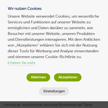
Wir nutzen Cookies
Blog
Unsere Website verwendet Cookies, um wesentliche
Services und Funktionen auf unserer Website zu
Suchen
ermöglichen und Daten darüber zu sammeln, wie
nach:
Besucher mit unserer Website, unseren Produkten
und Dienstleistungen interagieren. Mit dem Anklicken
von „Akzeptieren“ erklären Sie sich mit der Nutzung
dieser Tools für Werbung und Analyse einverstanden
Was ist eine IDN-Domain?
und stimmen unserer Cookie-Richtlinie zu.
Erfahren Sie mehr.
Wolf-Dieter Fiege
am
22. Juli 2014
Lesezeit
3
Minuten
Ablehnen
Akzeptieren
Einstellungen
Was ist das Besondere an Domainnamen wie: www.server-
kühlung.de, www.föhn.de und www.fährbetriebe.de? Diese