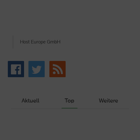
Host Europe GmbH
Aktuell
Top
Weitere
Wie Sie ein Let’s Encrypt Zertifikat
erstellen und in ein Webhosting-Produkt
einbinden