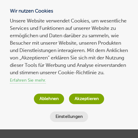
Wir nutzen Cookies
Blog
Unsere Website verwendet Cookies, um wesentliche
Services und Funktionen auf unserer Website zu
Suchen
ermöglichen und Daten darüber zu sammeln, wie
nach:
Besucher mit unserer Website, unseren Produkten
und Dienstleistungen interagieren. Mit dem Anklicken
von „Akzeptieren“ erklären Sie sich mit der Nutzung
dieser Tools für Werbung und Analyse einverstanden
Homepage-Baukasten: Winterreifen
und stimmen unserer Cookie-Richtlinie zu.
wechseln kann jeder – Webseiten
Erfahren Sie mehr.
gestalten jetzt auch
Ablehnen
Akzeptieren
Thomas von Mengden
am
27. November 2014
Lesezeit
3
Minuten
Einstellungen