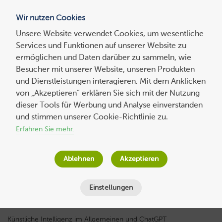
Wir nutzen Cookies
Blog
Unsere Website verwendet Cookies, um wesentliche
Services und Funktionen auf unserer Website zu
Suchen
ermöglichen und Daten darüber zu sammeln, wie
nach:
Besucher mit unserer Website, unseren Produkten
und Dienstleistungen interagieren. Mit dem Anklicken
von „Akzeptieren“ erklären Sie sich mit der Nutzung
dieser Tools für Werbung und Analyse einverstanden
Experten-
beitrag
ChatGPT für Entwickler – Teil 1: Mythen
und stimmen unserer Cookie-Richtlinie zu.
und Missverständnisse
Erfahren Sie mehr.
Ralf Eggert
am
6. Dezember 2024
Ablehnen
Akzeptieren
Lesezeit
9
Minuten
Einstellungen
Künstliche Intelligenz im Allgemeinen und ChatGPT