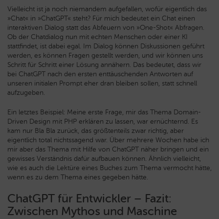
Vielleicht ist ja noch niemandem aufgefallen, wofür eigentlich das
»Chat« in »ChatGPT« steht? Für mich bedeutet ein Chat einen
interaktiven Dialog statt das Abfeuern von »One-Shot« Abfragen.
Ob der Chatdialog nun mit echten Menschen oder einer KI
stattfindet, ist dabei egal. Im Dialog können Diskussionen geführt
werden, es können Fragen gestellt werden, und wir können uns
Schritt für Schritt einer Lösung annähern. Das bedeutet, dass wir
bei ChatGPT nach den ersten enttäuschenden Antworten auf
unseren initialen Prompt eher dran bleiben sollen, statt schnell
aufzugeben.
Ein letztes Beispiel: Meine erste Frage, mir das Thema Domain-
Driven Design mit PHP erklären zu lassen, war ernüchternd. Es
kam nur Bla Bla zurück, das größtenteils zwar richtig, aber
eigentlich total nichtssagend war. Über mehrere Wochen habe ich
mir aber das Thema mit Hilfe von ChatGPT näher bringen und ein
gewisses Verständnis dafür aufbauen können. Ähnlich vielleicht,
wie es auch die Lektüre eines Buches zum Thema vermocht hätte,
wenn es zu dem Thema eines gegeben hätte.
ChatGPT für Entwickler – Fazit:
Zwischen Mythos und Maschine