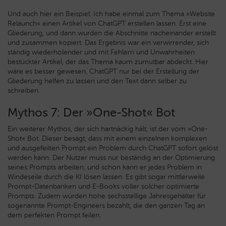
Und auch hier ein Beispiel: Ich habe einmal zum Thema »Website
Relaunch« einen Artikel von ChatGPT erstellen lassen. Erst eine
Gliederung, und dann wurden die Abschnitte nacheinander erstellt
und zusammen kopiert. Das Ergebnis war ein verwirrender, sich
ständig wiederholender und mit Fehlern und Unwahrheiten
bestückter Artikel, der das Thema kaum zumutbar abdeckt. Hier
wäre es besser gewesen, ChatGPT nur bei der Erstellung der
Gliederung helfen zu lassen und den Text dann selber zu
schreiben.
Mythos 7: Der »One-Shot« Bot
Ein weiterer Mythos, der sich hartnäckig hält, ist der vom »One-
Shot« Bot. Dieser besagt, dass mit einem einzelnen komplexen
und ausgefeilten Prompt ein Problem durch ChatGPT sofort gelöst
werden kann. Der Nutzer muss nur beständig an der Optimierung
seines Prompts arbeiten, und schon kann er jedes Problem in
Windeseile durch die KI lösen lassen. Es gibt sogar mittlerweile
Prompt-Datenbanken und E-Books voller solcher optimierte
Prompts. Zudem würden hohe sechsstellige Jahresgehälter für
sogenannte Prompt-Engineers bezahlt, die den ganzen Tag an
dem perfekten Prompt feilen.