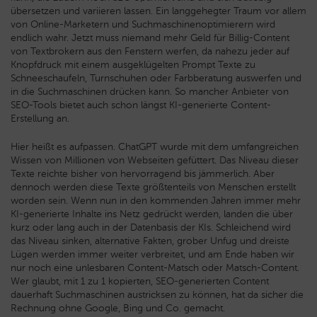
übersetzen und variieren lassen. Ein langgehegter Traum vor allem
von Online-Marketern und Suchmaschinenoptimierern wird
endlich wahr. Jetzt muss niemand mehr Geld für Billig-Content
von Textbrokern aus den Fenstern werfen, da nahezu jeder auf
Knopfdruck mit einem ausgeklügelten Prompt Texte zu
Schneeschaufeln, Turnschuhen oder Farbberatung auswerfen und
in die Suchmaschinen drücken kann. So mancher Anbieter von
SEO-Tools bietet auch schon längst KI-generierte Content-
Erstellung an.
Hier heißt es aufpassen. ChatGPT wurde mit dem umfangreichen
Wissen von Millionen von Webseiten gefüttert. Das Niveau dieser
Texte reichte bisher von hervorragend bis jämmerlich. Aber
dennoch werden diese Texte größtenteils von Menschen erstellt
worden sein. Wenn nun in den kommenden Jahren immer mehr
KI-generierte Inhalte ins Netz gedrückt werden, landen die über
kurz oder lang auch in der Datenbasis der KIs. Schleichend wird
das Niveau sinken, alternative Fakten, grober Unfug und dreiste
Lügen werden immer weiter verbreitet, und am Ende haben wir
nur noch eine unlesbaren Content-Matsch oder Matsch-Content.
Wer glaubt, mit 1 zu 1 kopierten, SEO-generierten Content
dauerhaft Suchmaschinen austricksen zu können, hat da sicher die
Rechnung ohne Google, Bing und Co. gemacht.