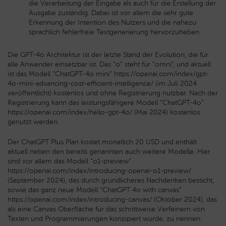
die Verarbeitung der Eingabe als auch für die Erstellung der
Ausgabe zuständig. Dabei ist vor allem die sehr gute
Erkennung der Intention des Nutzers und die nahezu
sprachlich fehlerfreie Textgenerierung hervorzuheben.
Die GPT-4o Architektur ist der letzte Stand der Evolution, die für
alle Anwender einsetzbar ist. Das “o” steht für “omni”, und aktuell
ist das Modell “ChatGPT-4o mini” https://openai.com/index/gpt-
4o-mini-advancing-cost-efficient-intelligence/ (im Juli 2024
veröffentlicht) kostenlos und ohne Registrierung nutzbar. Nach der
Registrierung kann das leistungsfähigere Modell “ChatGPT-4o”
https://openai.com/index/hello-gpt-4o/ (Mai 2024) kostenlos
genutzt werden.
Der ChatGPT Plus Plan kostet monatlich 20 USD und enthält
aktuell neben den bereits genannten auch weitere Modelle. Hier
sind vor allem das Modell “o1-preview”
https://openai.com/index/introducing-openai-o1-preview/
(September 2024), das durch gründlicheres Nachdenken besticht,
sowie das ganz neue Modell “ChatGPT 4o with canvas”
https://openai.com/index/introducing-canvas/ (Oktober 2024), das
als eine Canvas Oberfläche für das schrittweise Verfeinern von
Texten und Programmierungen konzipiert wurde, zu nennen.