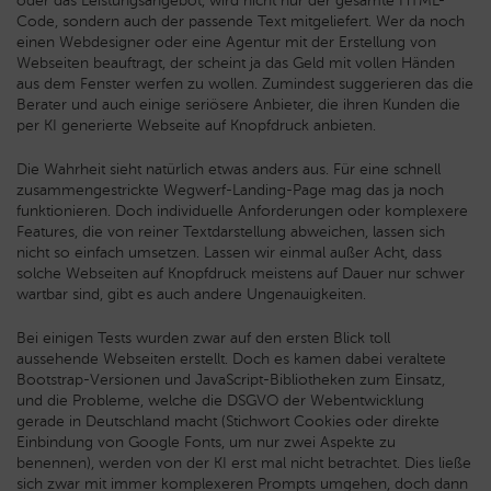
oder das Leistungsangebot, wird nicht nur der gesamte HTML-
Code, sondern auch der passende Text mitgeliefert. Wer da noch
einen Webdesigner oder eine Agentur mit der Erstellung von
Webseiten beauftragt, der scheint ja das Geld mit vollen Händen
aus dem Fenster werfen zu wollen. Zumindest suggerieren das die
Berater und auch einige seriösere Anbieter, die ihren Kunden die
per KI generierte Webseite auf Knopfdruck anbieten.
Die Wahrheit sieht natürlich etwas anders aus. Für eine schnell
zusammengestrickte Wegwerf-Landing-Page mag das ja noch
funktionieren. Doch individuelle Anforderungen oder komplexere
Features, die von reiner Textdarstellung abweichen, lassen sich
nicht so einfach umsetzen. Lassen wir einmal außer Acht, dass
solche Webseiten auf Knopfdruck meistens auf Dauer nur schwer
wartbar sind, gibt es auch andere Ungenauigkeiten.
Bei einigen Tests wurden zwar auf den ersten Blick toll
aussehende Webseiten erstellt. Doch es kamen dabei veraltete
Bootstrap-Versionen und JavaScript-Bibliotheken zum Einsatz,
und die Probleme, welche die DSGVO der Webentwicklung
gerade in Deutschland macht (Stichwort Cookies oder direkte
Einbindung von Google Fonts, um nur zwei Aspekte zu
benennen), werden von der KI erst mal nicht betrachtet. Dies ließe
sich zwar mit immer komplexeren Prompts umgehen, doch dann