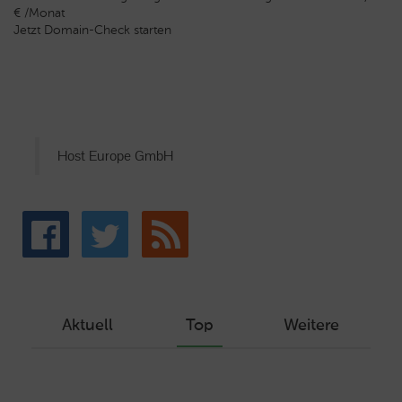
€ /Monat
Jetzt Domain-Check starten
Host Europe GmbH
Aktuell
Top
Weitere
Wie Sie ein Let’s Encrypt Zertifikat
erstellen und in ein Webhosting-Produkt