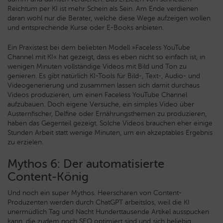
Reichtum per KI ist mehr Schein als Sein. Am Ende verdienen
daran wohl nur die Berater, welche diese Wege aufzeigen wollen
und entsprechende Kurse oder E-Books anbieten.
Ein Praxistest bei dem beliebten Modell »Faceless YouTube
Channel mit KI« hat gezeigt, dass es eben nicht so einfach ist, in
wenigen Minuten vollständige Videos mit Bild und Ton zu
genieren. Es gibt natürlich KI-Tools für Bild-, Text-, Audio- und
Videogenerierung und zusammen lassen sich damit durchaus
Videos produzieren, um einen Faceless YouTube Channel
aufzubauen. Doch eigene Versuche, ein simples Video über
Austernfischer, Delfine oder Ernährungsthemen zu produzieren,
haben das Gegenteil gezeigt. Solche Videos brauchen eher einige
Stunden Arbeit statt wenige Minuten, um ein akzeptables Ergebnis
zu erzielen.
Mythos 6: Der automatisierte
Content-König
Und noch ein super Mythos. Heerscharen von Content-
Produzenten werden durch ChatGPT arbeitslos, weil die KI
unermüdlich Tag und Nacht Hunderttausende Artikel ausspucken
kann, die zudem noch SEO optimiert sind und sich beliebig