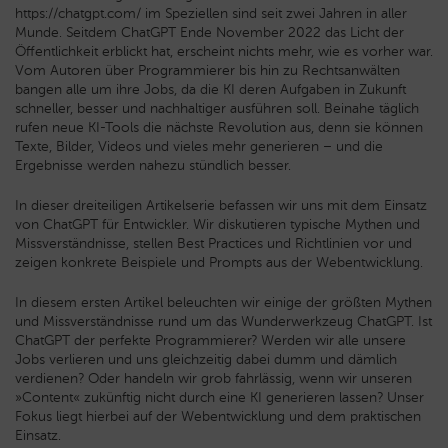
https://chatgpt.com/ im Speziellen sind seit zwei Jahren in aller
Munde. Seitdem ChatGPT Ende November 2022 das Licht der
Öffentlichkeit erblickt hat, erscheint nichts mehr, wie es vorher war.
Vom Autoren über Programmierer bis hin zu Rechtsanwälten
bangen alle um ihre Jobs, da die KI deren Aufgaben in Zukunft
schneller, besser und nachhaltiger ausführen soll. Beinahe täglich
rufen neue KI-Tools die nächste Revolution aus, denn sie können
Texte, Bilder, Videos und vieles mehr generieren – und die
Ergebnisse werden nahezu stündlich besser.
In dieser dreiteiligen Artikelserie befassen wir uns mit dem Einsatz
von ChatGPT für Entwickler. Wir diskutieren typische Mythen und
Missverständnisse, stellen Best Practices und Richtlinien vor und
zeigen konkrete Beispiele und Prompts aus der Webentwicklung.
In diesem ersten Artikel beleuchten wir einige der größten Mythen
und Missverständnisse rund um das Wunderwerkzeug ChatGPT. Ist
ChatGPT der perfekte Programmierer? Werden wir alle unsere
Jobs verlieren und uns gleichzeitig dabei dumm und dämlich
verdienen? Oder handeln wir grob fahrlässig, wenn wir unseren
»Content« zukünftig nicht durch eine KI generieren lassen? Unser
Fokus liegt hierbei auf der Webentwicklung und dem praktischen
Einsatz.