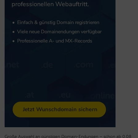
Große Auswahl an günstigen Domain-Endungen – schon ab 0,08