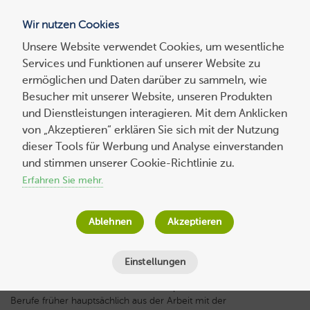
Wir nutzen Cookies
Blog
Unsere Website verwendet Cookies, um wesentliche
Services und Funktionen auf unserer Website zu
Suchen
ermöglichen und Daten darüber zu sammeln, wie
nach:
Besucher mit unserer Website, unseren Produkten
und Dienstleistungen interagieren. Mit dem Anklicken
von „Akzeptieren“ erklären Sie sich mit der Nutzung
dieser Tools für Werbung und Analyse einverstanden
Experten-
beitrag
Selbstorganisation im IT-Alltag mit Notion
und stimmen unserer Cookie-Richtlinie zu.
Erfahren Sie mehr.
Lisa Messerli
am
18. Oktober 2023
Lesezeit
10
Minuten
Ablehnen
Akzeptieren
Einstellungen
Die moderne Arbeit wird immer komplexer. Während technische
Berufe früher hauptsächlich aus der Arbeit mit der