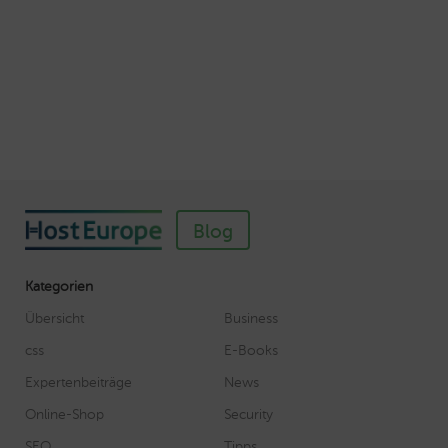
So einfach richten Sie ein SSL-Zertifikat für
Webhosting-Produkte ein
Veröffentlicht am November 11, 2018
Autor: Wolf-Dieter Fiege
Blog
Kategorien
Übersicht
Business
css
E-Books
Expertenbeiträge
News
Online-Shop
Security
SEO
Tipps