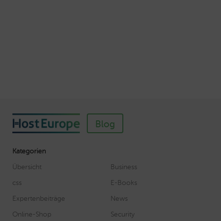
So einfach richten Sie ein SSL-Zertifikat für
Webhosting-Produkte ein
Veröffentlicht am November 11, 2018
Autor: Wolf-Dieter Fiege
Blog
Kategorien
Übersicht
Business
css
E-Books
Expertenbeiträge
News
Online-Shop
Security