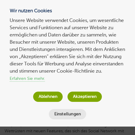
Wir nutzen Cookies
Blog
Unsere Website verwendet Cookies, um wesentliche
Services und Funktionen auf unserer Website zu
Suchen
ermöglichen und Daten darüber zu sammeln, wie
nach:
Besucher mit unserer Website, unseren Produkten
und Dienstleistungen interagieren. Mit dem Anklicken
von „Akzeptieren“ erklären Sie sich mit der Nutzung
dieser Tools für Werbung und Analyse einverstanden
Kennen Sie schon die Snap Map?
und stimmen unserer Cookie-Richtlinie zu.
Erfahren Sie mehr.
Jana Behr
am
7. September 2017
Lesezeit
3
Minuten
Ablehnen
Akzeptieren
Einstellungen
Snap Map ist die Antwort von Snapchat auf das ständige
Wettrüsten mit neuen Features, das sich das Social Network mit