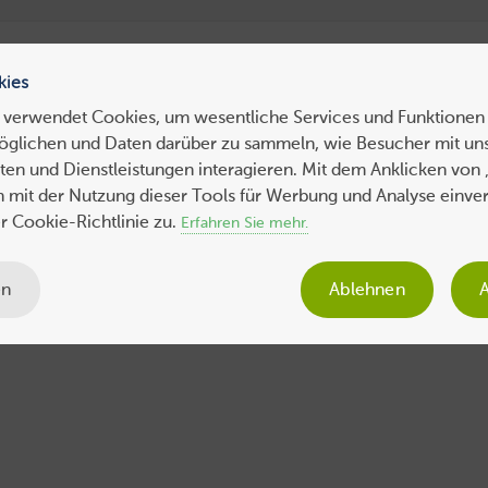
ress Hosting
WebHosting
WebServer
VPS
Dedicated 
kies
 verwendet Cookies, um wesentliche Services und Funktionen 
öglichen und Daten darüber zu sammeln, wie Besucher mit uns
ws
Tipps
Business
Sicherheit
SEO
Expertenbeiträge
en und Dienstleistungen interagieren. Mit dem Anklicken von 
ch mit der Nutzung dieser Tools für Werbung und Analyse einve
 Cookie-Richtlinie zu.
Erfahren Sie mehr.
en
Ablehnen
A