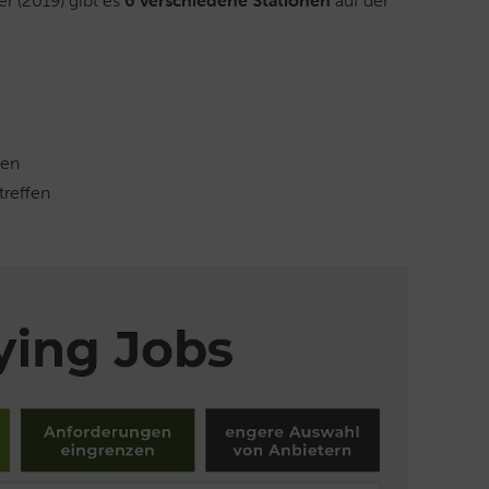
r (2019) gibt es
6 verschiedene Stationen
auf der
men
treffen