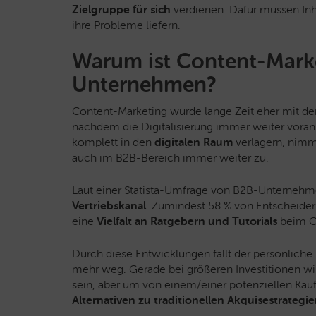
Zielgruppe für sich
verdienen. Dafür müssen Inh
ihre Probleme liefern.
Warum ist Content-Market
Unternehmen?
Content-Marketing wurde lange Zeit eher mit d
nachdem die Digitalisierung immer weiter voran
komplett in den
digitalen Raum
verlagern, nimm
auch im B2B-Bereich immer weiter zu.
Laut einer
Statista-Umfrage von B2B-Unterneh
Vertriebskanal
. Zumindest 58 % von Entscheider
eine
Vielfalt an Ratgebern und Tutorials
beim
O
Durch diese Entwicklungen fällt der persönlich
mehr weg. Gerade bei größeren Investitionen wi
sein, aber um von einem/einer potenziellen Käu
Alternativen zu traditionellen Akquisestrategi