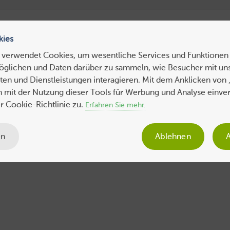
ress Hosting
WebHosting
WebServer
VPS
Dedicated 
kies
 verwendet Cookies, um wesentliche Services und Funktionen 
öglichen und Daten darüber zu sammeln, wie Besucher mit uns
ws
Tipps
Business
Sicherheit
SEO
Expertenbeiträge
en und Dienstleistungen interagieren. Mit dem Anklicken von 
ch mit der Nutzung dieser Tools für Werbung und Analyse einve
 Cookie-Richtlinie zu.
Erfahren Sie mehr.
en
Ablehnen
A