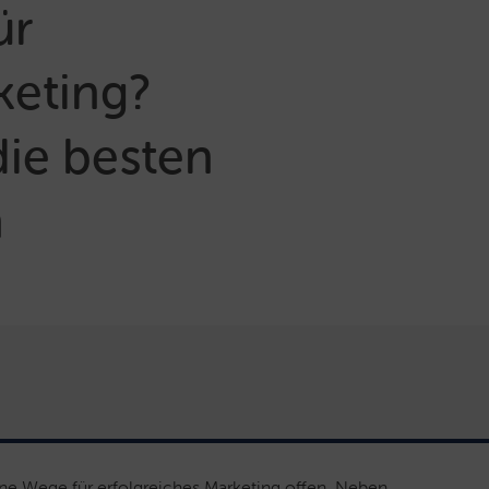
ür
keting?
die besten
n
ne Wege für erfolgreiches Marketing offen. Neben