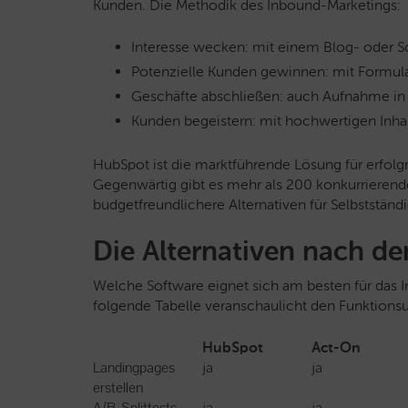
Kunden. Die Methodik des Inbound-Marketings:
Interesse wecken: mit einem Blog- oder S
Potenzielle Kunden gewinnen: mit Formula
Geschäfte abschließen: auch Aufnahme in
Kunden begeistern: mit hochwertigen Inhal
HubSpot ist die marktführende Lösung für erfolg
Gegenwärtig gibt es mehr als 200 konkurrierend
budgetfreundlichere Alternativen für Selbststän
Die Alternativen nach d
Welche Software eignet sich am besten für das
folgende Tabelle veranschaulicht den Funktions
HubSpot
Act-On
Landingpages
ja
ja
erstellen
A/B-Splittests
ja
ja