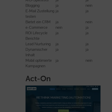
Blogging
ja
nein
E-Mail Zustellung
ja
ja
testen
Bietet ein CRM
ja
nein
e-Commerce
nein
ja
ROI Lifecycle
ja
ja
Berichte
Lead Nurturing
ja
ja
Dynamischer
ja
ja
Inhalt
Mobil optimierte
ja
nein
Kampagnen
Act-On