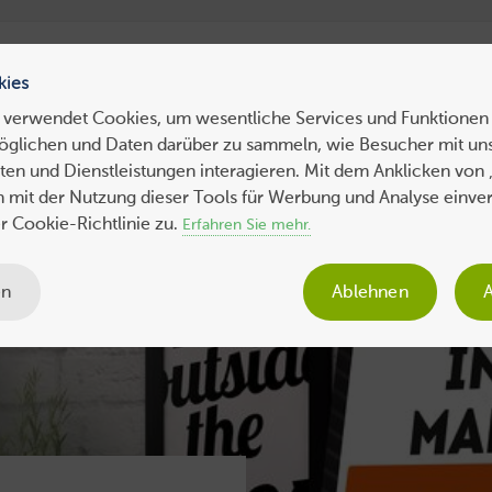
ress Hosting
WebHosting
WebServer
VPS
Dedicated 
kies
 verwendet Cookies, um wesentliche Services und Funktionen 
öglichen und Daten darüber zu sammeln, wie Besucher mit uns
ws
Tipps
Business
Sicherheit
SEO
Expertenbeiträge
en und Dienstleistungen interagieren. Mit dem Anklicken von 
ch mit der Nutzung dieser Tools für Werbung und Analyse einve
 Cookie-Richtlinie zu.
Erfahren Sie mehr.
en
Ablehnen
A