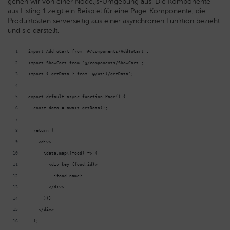
gehen wir von einer Node.js-Umgebung aus. Die Komponente
aus Listing 1 zeigt ein Beispiel für eine Page-Komponente, die
Produktdaten serverseitig aus einer asynchronen Funktion bezieht
und sie darstellt.
import AddToCart from '@/components/AddToCart';
import ShowCart from '@/components/ShowCart';
import { getData } from '@/util/getData';
export default async function Page() {
  const data = await getData();
  return (
    <div>
      {data.map((food) => (
        <div key={food.id}>
          {food.name}
        </div>
      ))}
    </div>
  );