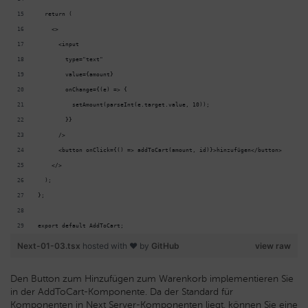
  return (
    <>
      <input
        type="text"
        value={amount}
        onChange={(e) => {
          setAmount(parseInt(e.target.value, 10));
        }}
      />
      <button onClick={() => addToCart(amount, id)}>hinzufügen</button>
    </>
  );
};
export default AddToCart;
Next-01-03.tsx
hosted with ❤ by
GitHub
view raw
Den Button zum Hinzufügen zum Warenkorb implementieren Sie
in der AddToCart-Komponente. Da der Standard für
Komponenten in Next Server-Komponenten liegt, können Sie eine