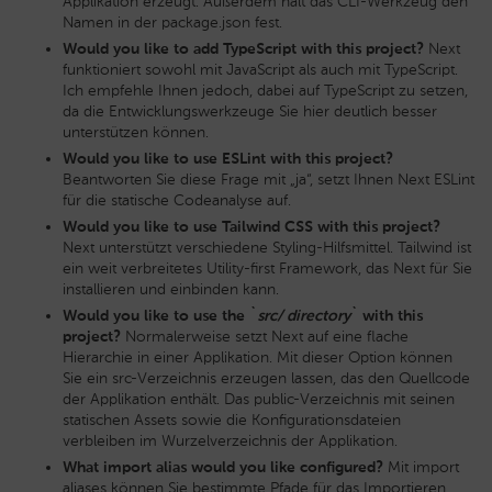
Applikation erzeugt. Außerdem hält das CLI-Werkzeug den
Namen in der package.json fest.
Would you like to add TypeScript with this project?
Next
funktioniert sowohl mit JavaScript als auch mit TypeScript.
Ich empfehle Ihnen jedoch, dabei auf TypeScript zu setzen,
da die Entwicklungswerkzeuge Sie hier deutlich besser
unterstützen können.
Would you like to use ESLint with this project?
Beantworten Sie diese Frage mit „ja“, setzt Ihnen Next ESLint
für die statische Codeanalyse auf.
Would you like to use Tailwind CSS with this project?
Next unterstützt verschiedene Styling-Hilfsmittel. Tailwind ist
ein weit verbreitetes Utility-first Framework, das Next für Sie
installieren und einbinden kann.
Would you like to use the `
src/ directory
` with this
project?
Normalerweise setzt Next auf eine flache
Hierarchie in einer Applikation. Mit dieser Option können
Sie ein src-Verzeichnis erzeugen lassen, das den Quellcode
der Applikation enthält. Das public-Verzeichnis mit seinen
statischen Assets sowie die Konfigurationsdateien
verbleiben im Wurzelverzeichnis der Applikation.
What import alias would you like configured?
Mit import
aliases können Sie bestimmte Pfade für das Importieren