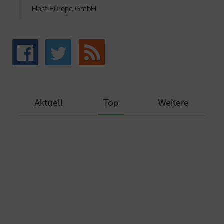
Host Europe GmbH
Aktuell
Top
Weitere
Wie Sie ein Let’s Encrypt Zertifikat
erstellen und in ein Webhosting-Produkt
einbinden
Veröffentlicht am Dezember 1, 2019
Autor: Wolf-Dieter Fiege
Machen Sie Ihre Webseite bereit für
HTTP/2 – HTTP/2.0 mit Ubuntu und Plesk
Veröffentlicht am Juli 19, 2017