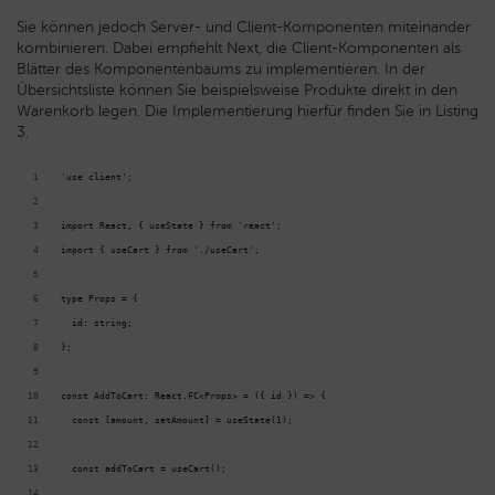
Sie können jedoch Server- und Client-Komponenten miteinander
kombinieren. Dabei empfiehlt Next, die Client-Komponenten als
Blätter des Komponentenbaums zu implementieren. In der
Übersichtsliste können Sie beispielsweise Produkte direkt in den
Warenkorb legen. Die Implementierung hierfür finden Sie in Listing
3.
'use client';
import React, { useState } from 'react';
import { useCart } from './useCart';
type Props = {
  id: string;
};
const AddToCart: React.FC<Props> = ({ id }) => {
  const [amount, setAmount] = useState(1);
  const addToCart = useCart();