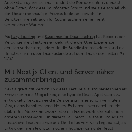
Applikation dynamisch auf, rendert die Komponenten zunächst
ohne Daten, lädt diese im nächsten Schritt und stellt sie schließlich
dar. Dieser mehrstufige Prozess bedeutet sowohl für
BenutzerInnen als auch für Suchmaschinen eine meist
vermeidbare Wartezeit.
Mit
Lazy Loading
und
Suspense for Data Fetching
hat React in der
Vergangenheit Features eingeführt, die die User Experience
deutlich verbessern, indem sie die Bundlesize reduzieren und die
BenutzerInnen über Ladezustände auf dem Laufenden halten. ￼
￼￼
Mit Next.js Client und Server näher
zusammenbringen
Next.js greift mit
Version 13
dieses Feature auf und bietet Ihnen als
EntwicklerIn die Möglichkeit, eine hybride React-Applikation zu
entwickeln. Next ist, wie die Versionsnummer schon vermuten
lässt, nichts bahnbrechend Neues. Es handelt sich dabei um ein
etabliertes Meta-Framework, also ein Framework, das auf einem
anderen Framework – in diesem Fall React – aufbaut und es um
zusätzliche Features erweitert. Der Fokus von Next liegt darauf, es
EntwicklerInnen leicht zu machen, hochperformante React-