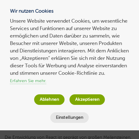
Wir nutzen Cookies
Blog
Unsere Website verwendet Cookies, um wesentliche
Services und Funktionen auf unserer Website zu
Suchen
ermöglichen und Daten darüber zu sammeln, wie
nach:
Besucher mit unserer Website, unseren Produkten
und Dienstleistungen interagieren. Mit dem Anklicken
von „Akzeptieren“ erklären Sie sich mit der Nutzung
dieser Tools für Werbung und Analyse einverstanden
Experten-
beitrag
React-Apps mit Next.js bauen – Teil 1: Eine
und stimmen unserer Cookie-Richtlinie zu.
Einführung in den neuen App Router
Erfahren Sie mehr.
Sebastian Springer
am
13. Februar 2024
Ablehnen
Akzeptieren
Lesezeit
8
Minuten
Einstellungen
Die Entwicklung von React ist geprägt von großen Meilensteinen,