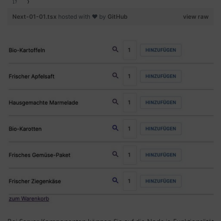
}
Next-01-01.tsx
hosted with ❤ by
GitHub
view raw