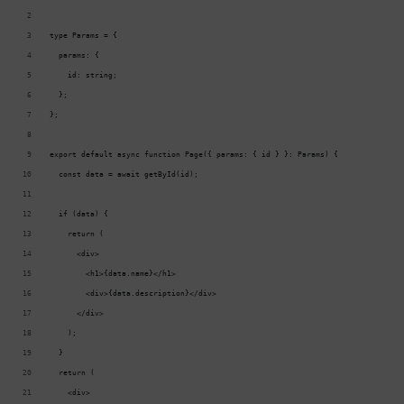
type Params = {
  params: {
    id: string;
  };
};
export default async function Page({ params: { id } }: Params) {
  const data = await getById(id);
  if (data) {
    return (
      <div>
        <h1>{data.name}</h1>
        <div>{data.description}</div>
      </div>
    );
  }
  return (
    <div>