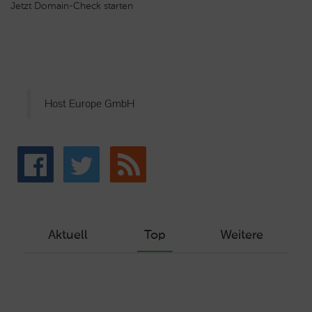
Jetzt Domain-Check starten
Host Europe GmbH
Aktuell
Top
Weitere
Wie Sie ein Let’s Encrypt Zertifikat
erstellen und in ein Webhosting-Produkt
einbinden