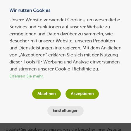
Wir nutzen Cookies
Blog
Unsere Website verwendet Cookies, um wesentliche
Services und Funktionen auf unserer Website zu
Suchen
ermöglichen und Daten darüber zu sammeln, wie
nach:
Besucher mit unserer Website, unseren Produkten
und Dienstleistungen interagieren. Mit dem Anklicken
von „Akzeptieren“ erklären Sie sich mit der Nutzung
dieser Tools für Werbung und Analyse einverstanden
Scrolltiefe messen: So erfahren Sie, was
und stimmen unserer Cookie-Richtlinie zu.
Ihre Website-Nutzer interessiert
Erfahren Sie mehr.
Host Europe
am
7. Juli 2025
Ablehnen
Akzeptieren
Lesezeit
5
Minuten
Einstellungen
(Update) Sie glauben zu wissen, was die Besucher Ihrer Website